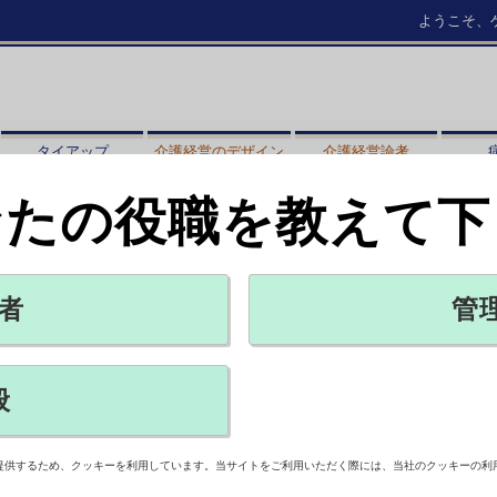
ようこそ、
タイアップ
介護経営のデザイン
介護経営論考
なたの役職を教えて下
者
管
般
ます。RSSを購読するとCBnewsでアップデートされた最新ニュースを
提供するため、クッキーを利用しています。当サイトをご利用いただく際には、当社のクッキーの利
SSリーダーのアイコンがない場合はお手数ですがRSSアイコンから直