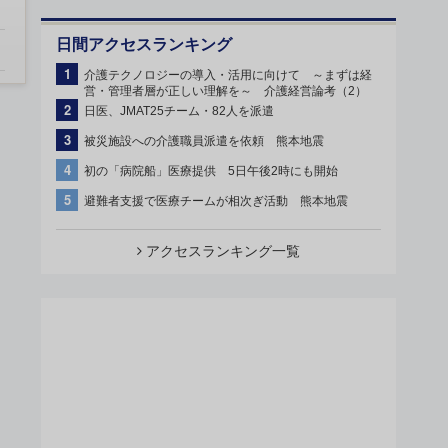
日間アクセスランキング
1
介護テクノロジーの導入・活用に向けて ～まずは経
営・管理者層が正しい理解を～ 介護経営論考（2）
2
日医、JMAT25チーム・82人を派遣
3
被災施設への介護職員派遣を依頼 熊本地震
4
初の「病院船」医療提供 5日午後2時にも開始
5
避難者支援で医療チームが相次ぎ活動 熊本地震
アクセスランキング一覧