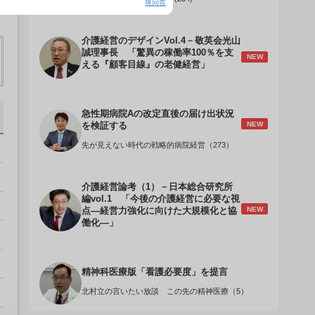
無回答
介護経営のデザインVol.4－敬英会光山
誠理事長 「驚異の稼働率100％を支
NEW
える『顧客目線』の老健経営」
急性期病院Aの改定直後の届け出状況
NEW
を検証する
先が見えない時代の戦略的病院経営（273）
介護経営論考（1）－日本総合研究所
編vol.1 「今後の介護経営に必要な視
NEW
点―経営力強化に向けた大規模化と協
働化―」
精神科医療版「看護必要度」を提言
北村立の言いたい放談 この先の精神医療（5）