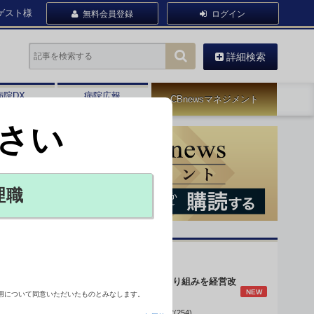
ゲスト様
無料会員登録
ログイン
詳細検索
病院DX
病院広報
CBnewsマネジメント
さい
理職
オピニオン・人気連載
身体的拘束最小化の取り組みを経営改
NEW
善に
用について同意いただいたものとみなします。
接
データで読み解く病院経営(254)