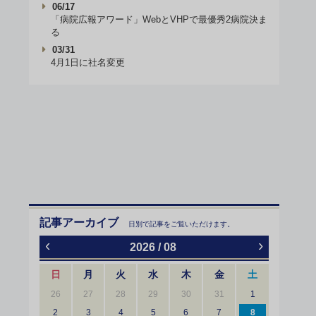
06/17
「病院広報アワード」WebとVHPで最優秀2病院決ま
る
03/31
4月1日に社名変更
記事アーカイブ
日別で記事をご覧いただけます。
‹
›
2026 / 08
日
月
火
水
木
金
土
26
27
28
29
30
31
1
2
3
4
5
6
7
8