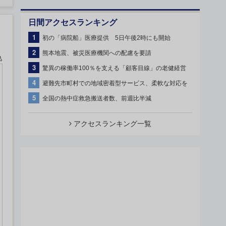
日間アクセスランキング
1
初の「病院船」医療提供 5日午後2時にも開始
2
熊本地震、被災医療機関への配慮を要請
込
3
驚異の稼働率100％を支える「顧客目線」の老健経営
4
避難先市町村での地域密着型サービス、柔軟な対応を
5
全国の熱中症救急搬送者数、前週比半減
アクセスランキング一覧