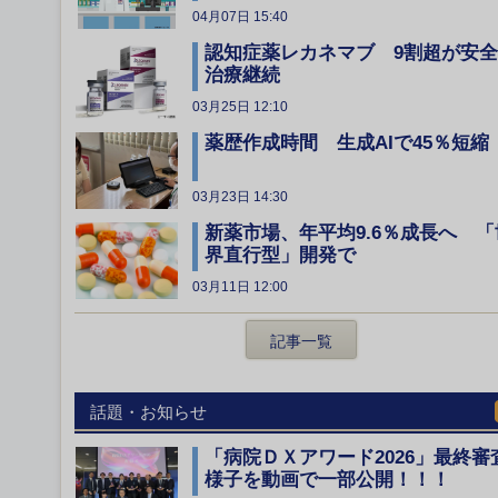
04月07日 15:40
認知症薬レカネマブ 9割超が安
治療継続
03月25日 12:10
薬歴作成時間 生成AIで45％短縮
03月23日 14:30
新薬市場、年平均9.6％成長へ 「
界直行型」開発で
03月11日 12:00
記事一覧
話題・お知らせ
「病院ＤＸアワード2026」最終審
様子を動画で一部公開！！！