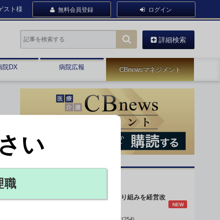
ゲスト様
無料会員登録
ログイン
詳細検索
病院DX
病院広報
CBnewsマネジメント
さい
オピニオン・人気連載
理職
身体的拘束最小化の取り組みを経営改
NEW
善に
データで読み解く病院経営(254)