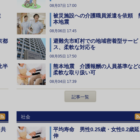
08月07日 17:00
遣
被災施設への介護職員派遣を依頼 
本地震
08月06日 17:45
京都
避難先市町村での地域密着型サービ
ス、柔軟な対応を
08月05日 17:50
比半
熊本地震 介護報酬の人員基準など
柔軟な取り扱い可
08月04日 17:39
記事一覧
社会
、共
平均寿命 男性0.25歳・女性0.2歳延
伸