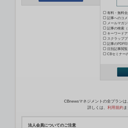
有料・無料全
記事へのコメ
メールマガジ
記事の検索（
キーワードア
スクラップブ
記事のPDF
日別記事閲覧
CBセミナー
CBnewsマネジメントの全プラ
詳しくは、
利用規約
ま
法人会員についてのご注意