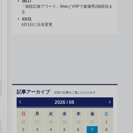
06/17
「病院広報アワード」WebとVHPで最優秀2病院決ま
る
03/31
4月1日に社名変更
記事アーカイブ
日別で記事をご覧いただけます。
‹
›
2026 / 08
日
月
火
水
木
金
土
26
27
28
29
30
31
1
2
3
4
5
6
7
8