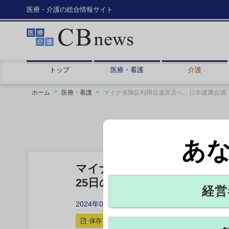
医療・介護の総合情報サイト
トップ
医療・看護
介護
ホーム
医療・看護
マイナ保険証利用促進宣言へ、日本健康会議
あ
マイナ保険証利用促進宣言へ
25日の医療DXフォーラムで
経営
2024年04月11日 14:05
保存
印刷用