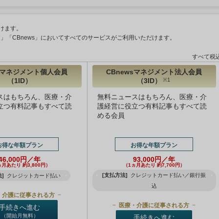
けます。
ント」「CBnews」においてすべてのサービスがご利用いただけます。
すべて税
wsマネジメント個人会員
CBnewsマネジメント法人会員
（1ID）
（3ID）
※1
スはもちろん、医療・介
無料ニュースはもちろん、医療・介
立つ有料記事もすべて読
護経営に役立つ有料記事もすべて読
める会員
お得な年額プラン
お得な年額プラン
46,000円／年
93,000円／年
ヵ月あたり 約3,800円）
（1ヵ月あたり 約7,700円）
[支払方法]
クレジットカード払い／銀行振
]
クレジットカード払い
込
・介護に従事される方
医療・介護に従事される方
手続きへ進む
（開始月無料）
手続きへ進む