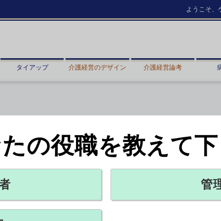
ようこそ、
タイアップ
介護経営のデザイン
介護経営論考
なたの役職を教えて下
、日本健康会議
、3閣僚出席
者
管
X ポスト
リンクをコピー