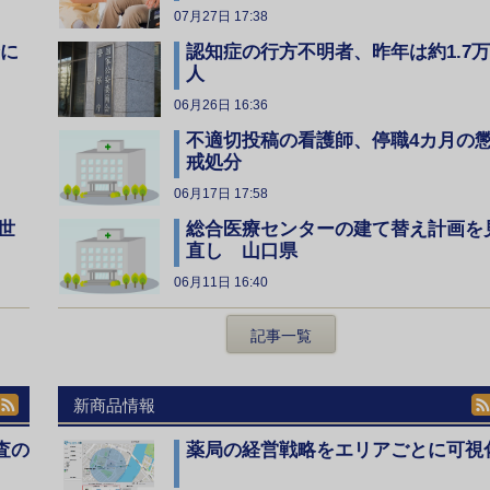
07月27日 17:38
全に
認知症の行方不明者、昨年は約1.7万
人
06月26日 16:36
不適切投稿の看護師、停職4カ月の
戒処分
06月17日 17:58
総合医療センターの建て替え計画を
世
直し 山口県
06月11日 16:40
記事一覧
新商品情報
査の
薬局の経営戦略をエリアごとに可視