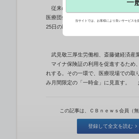
一
従来の健康保険証が廃止される12月
医療団体、医療保険者、経済団体、自
当サイトでは、お客様により良いサービスを
25日の医療DX推進フォーラムでマイ
武見敬三厚生労働相、斎藤健経済産業
マイナ保険証の利用を促進するため、
れする。その一環で、医療現場での取
み月間限定の「一時金」に見直す。 ま
この記事は、ＣＢｎｅｗｓ会員（無
登録して全文を読む