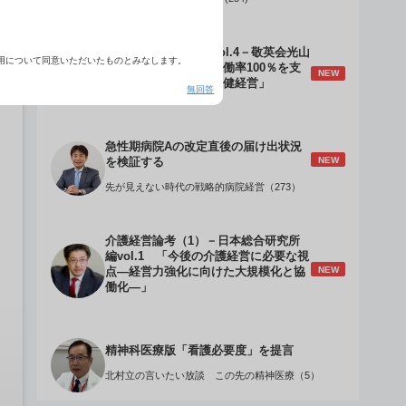
介護経営のデザインVol.4－敬英会光山
用について同意いただいたものとみなします。
誠理事長 「驚異の稼働率100％を支
NEW
える『顧客目線』の老健経営」
無回答
急性期病院Aの改定直後の届け出状況
NEW
を検証する
先が見えない時代の戦略的病院経営（273）
介護経営論考（1）－日本総合研究所
編vol.1 「今後の介護経営に必要な視
NEW
点―経営力強化に向けた大規模化と協
働化―」
精神科医療版「看護必要度」を提言
北村立の言いたい放談 この先の精神医療（5）