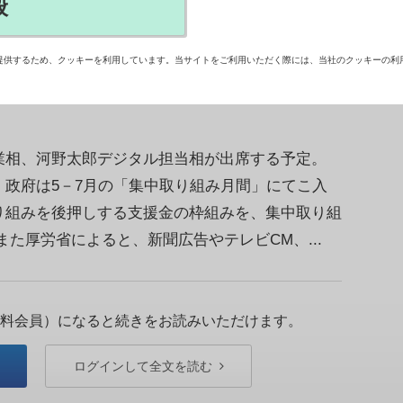
般
2日に向けてマイナ保険証の利用を促進するため、
治体のトップらが実行委員の「日本健康会議」は、
提供するため、クッキーを利用しています。当サイトをご利用いただく際には、当社のクッキーの利
ナ保険証利用促進宣言を行う。【兼松昭夫】
相、河野太郎デジタル担当相が出席する予定。
政府は5－7月の「集中取り組み月間」にてこ入
り組みを後押しする支援金の枠組みを、集中取り組
た厚労省によると、新聞広告やテレビCM、...
料会員）になると続きをお読みいただけます。
ログインして全文を読む