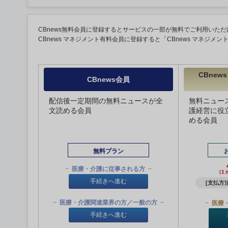
CBnews無料会員に登録するとサービスの一部が無料でご利用いただ
CBnews マネジメント有料会員に登録すると「CBnews マネジメ
CBne
CBnews会員
配信後一定期間の無料ニュースが全
無料ニュー
文読める会員
護経営に役
める会員
無料プラン
医療・介護に従事される方
（1
手続きへ進む
[支払方法
医療・介護関連業界の方／一般の方
医療
手続きへ進む