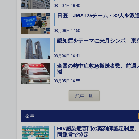
08月07日 16:40
日医、JMAT25チーム・82人を派
08月06日 17:50
認知症をテーマに来月シンポ 東
08月06日 16:41
全国の熱中症救急搬送者数、前週
減
08月05日 16:55
記事一覧
薬事
HIV感染症専門の薬剤師認定制度
同運営で協定