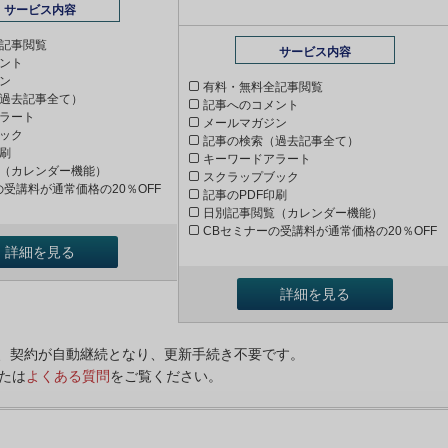
サービス内容
記事閲覧
サービス内容
ント
ン
有料・無料全記事閲覧
過去記事全て）
記事へのコメント
ラート
メールマガジン
ック
記事の検索（過去記事全て）
印刷
キーワードアラート
（カレンダー機能）
スクラップブック
の受講料が通常価格の20％OFF
記事のPDF印刷
日別記事閲覧（カレンダー機能）
CBセミナーの受講料が通常価格の20％OFF
詳細を見る
詳細を見る
ンは、契約が自動継続となり、更新手続き不要です。
たは
よくある質問
をご覧ください。