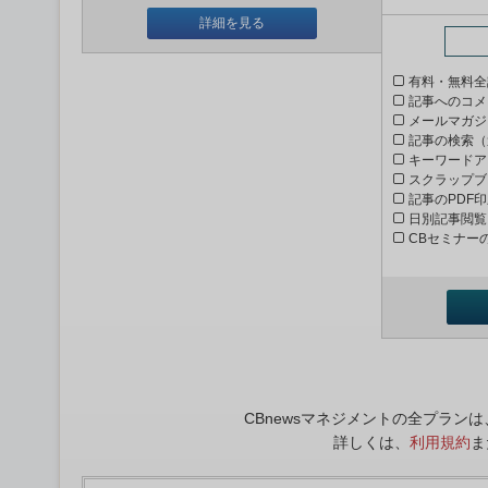
詳細を見る
有料・無料全
記事へのコメ
メールマガジ
記事の検索（
キーワードア
スクラップブ
記事のPDF
日別記事閲覧
CBセミナー
CBnewsマネジメントの全プラ
詳しくは、
利用規約
ま