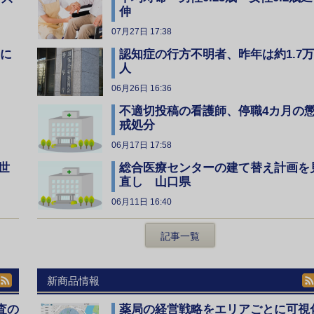
伸
07月27日 17:38
全に
認知症の行方不明者、昨年は約1.7万
人
06月26日 16:36
不適切投稿の看護師、停職4カ月の
戒処分
06月17日 17:58
総合医療センターの建て替え計画を
世
直し 山口県
06月11日 16:40
記事一覧
新商品情報
査の
薬局の経営戦略をエリアごとに可視