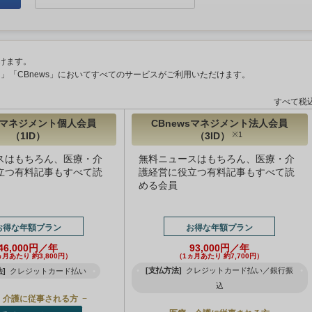
けます。
ント」「CBnews」においてすべてのサービスがご利用いただけます。
すべて税
wsマネジメント個人会員
CBnewsマネジメント法人会員
（1ID）
（3ID）
※1
スはもちろん、医療・介
無料ニュースはもちろん、医療・介
立つ有料記事もすべて読
護経営に役立つ有料記事もすべて読
める会員
お得な年額プラン
お得な年額プラン
46,000円／年
93,000円／年
ヵ月あたり 約3,800円）
（1ヵ月あたり 約7,700円）
[支払方法]
クレジットカード払い／銀行振
]
クレジットカード払い
込
・介護に従事される方