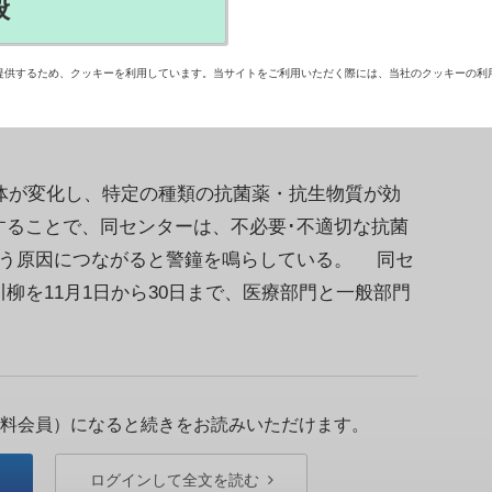
般
臨床リファレンスセンターは26日、11月の｢薬剤
て ｢薬剤耐性あるある川柳」を募集すると発表し
提供するため、クッキーを利用しています。当サイトをご利用いただく際には、当社のクッキーの利
体が変化し、特定の種類の抗菌薬・抗生物質が効
することで、同センターは、不必要･不適切な抗菌
まう原因につながると警鐘を鳴らしている。 同セ
柳を11月1日から30日まで、医療部門と一般部門
料会員）になると続きをお読みいただけます。
ログインして全文を読む