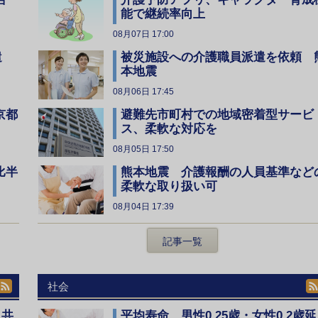
能で継続率向上
08月07日 17:00
遣
被災施設への介護職員派遣を依頼 
本地震
08月06日 17:45
京都
避難先市町村での地域密着型サービ
ス、柔軟な対応を
08月05日 17:50
比半
熊本地震 介護報酬の人員基準など
柔軟な取り扱い可
08月04日 17:39
記事一覧
社会
、共
平均寿命 男性0.25歳・女性0.2歳延