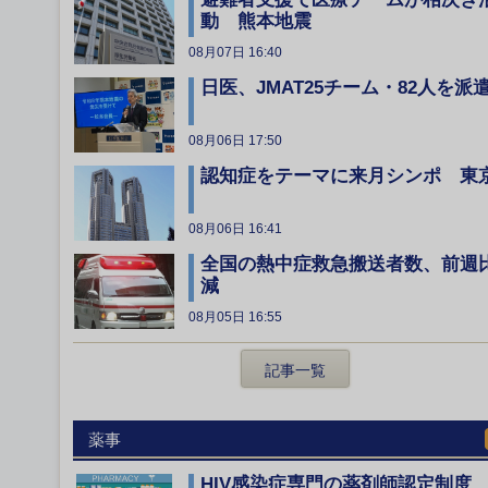
動 熊本地震
08月07日 16:40
日医、JMAT25チーム・82人を派
08月06日 17:50
認知症をテーマに来月シンポ 東
08月06日 16:41
全国の熱中症救急搬送者数、前週
減
08月05日 16:55
記事一覧
薬事
HIV感染症専門の薬剤師認定制度