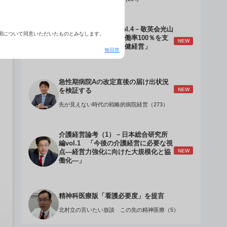
介護経営のデザインVol.4－敬英会光山
用について同意いただいたものとみなします。
誠理事長 「驚異の稼働率100％を支
NEW
える『顧客目線』の老健経営」
無回答
急性期病院Aの改定直後の届け出状況
NEW
を検証する
先が見えない時代の戦略的病院経営（273）
介護経営論考（1）－日本総合研究所
編vol.1 「今後の介護経営に必要な視
NEW
点―経営力強化に向けた大規模化と協
働化―」
精神科医療版「看護必要度」を提言
北村立の言いたい放談 この先の精神医療（5）