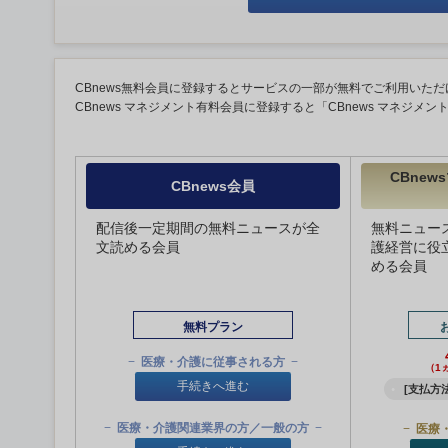
CBnews無料会員に登録するとサービスの一部が無料でご利用いただ
CBnews マネジメント有料会員に登録すると「CBnews マネジメ
CBne
CBnews会員
配信後一定期間の無料ニュースが全
無料ニュー
文読める会員
護経営に役
める会員
無料プラン
医療・介護に従事される方
（1
手続きへ進む
[支払方法
医療・介護関連業界の方／一般の方
医療