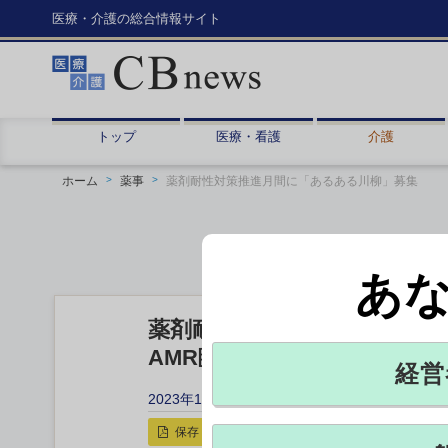
医療・介護の総合情報サイト
トップ
医療・看護
介護
ホーム
薬事
薬剤耐性対策推進月間に「あるある川柳」募集
あ
薬剤耐性対策推進月間に「あ
AMR臨床リファレンスセン
経営
2023年10月26日 14:41
保存
印刷用