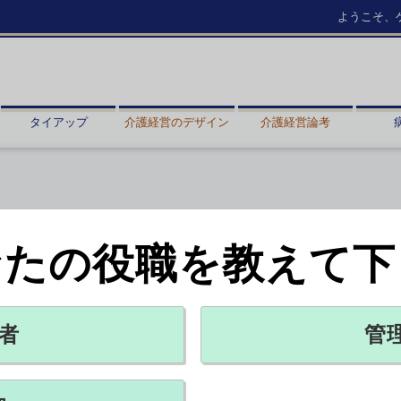
ようこそ、
タイアップ
介護経営のデザイン
介護経営論考
なたの役職を教えて下
るある川柳」募集
ター
者
管
X ポスト
リンクをコピー