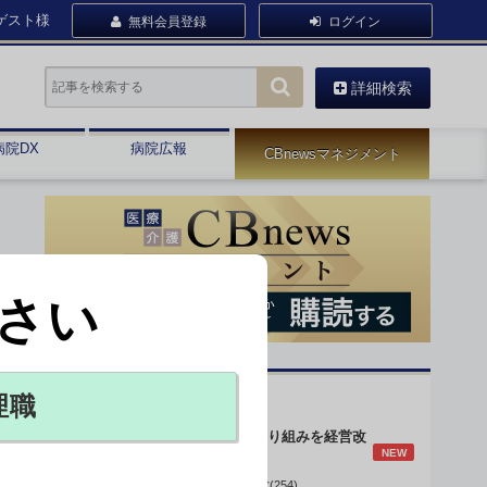
ゲスト様
無料会員登録
ログイン
詳細検索
病院DX
病院広報
CBnewsマネジメント
さい
オピニオン・人気連載
理職
身体的拘束最小化の取り組みを経営改
NEW
善に
データで読み解く病院経営(254)