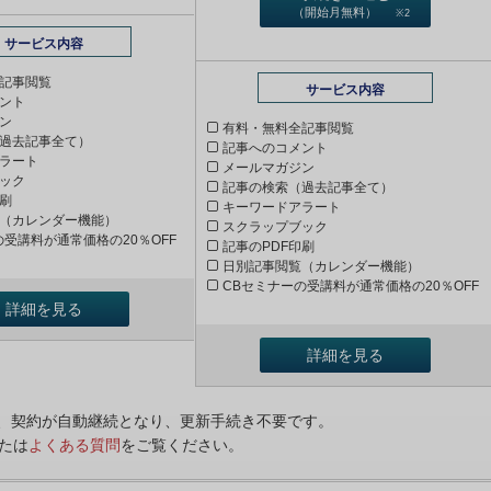
（開始月無料）
※2
サービス内容
記事閲覧
サービス内容
ント
ン
有料・無料全記事閲覧
過去記事全て）
記事へのコメント
ラート
メールマガジン
ック
記事の検索（過去記事全て）
印刷
キーワードアラート
（カレンダー機能）
スクラップブック
の受講料が通常価格の20％OFF
記事のPDF印刷
日別記事閲覧（カレンダー機能）
CBセミナーの受講料が通常価格の20％OFF
詳細を見る
詳細を見る
ンは、契約が自動継続となり、更新手続き不要です。
たは
よくある質問
をご覧ください。