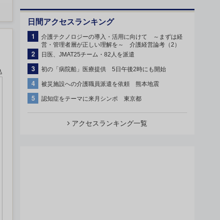
日間アクセスランキング
1
介護テクノロジーの導入・活用に向けて ～まずは経
営・管理者層が正しい理解を～ 介護経営論考（2）
2
日医、JMAT25チーム・82人を派遣
3
初の「病院船」医療提供 5日午後2時にも開始
込
4
被災施設への介護職員派遣を依頼 熊本地震
5
認知症をテーマに来月シンポ 東京都
アクセスランキング一覧