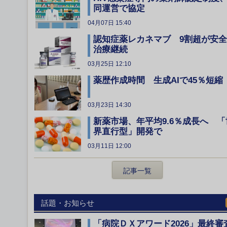
同運営で協定
04月07日 15:40
認知症薬レカネマブ 9割超が安
治療継続
03月25日 12:10
薬歴作成時間 生成AIで45％短縮
03月23日 14:30
新薬市場、年平均9.6％成長へ 「
界直行型」開発で
03月11日 12:00
記事一覧
話題・お知らせ
「病院ＤＸアワード2026」最終審