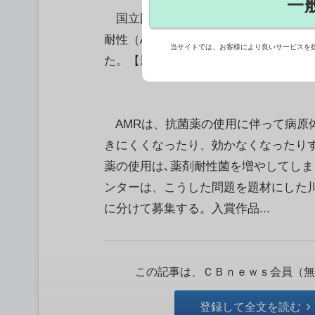
一
国立国際医療研究センター病院のAMR
耐性（AMR）対策推進月間｣に合わせ
当サイトでは、お客様により良いサービスを
た。【新井哉】
AMRは、抗菌薬の使用に伴って病原
きにくくなったり、効かなくなったり
薬の使用は､薬剤耐性菌を増やしてし
ンターは、こうした問題を題材にした川
に分けて募集する。入賞作品...
この記事は、ＣＢｎｅｗｓ会員（無
登録して全文を読む