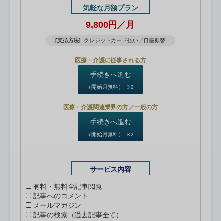
気軽な月額プラン
9,800円／月
[支払方法]
クレジットカード払い／口座振替
医療・介護に従事される方
手続きへ進む
（開始月無料）
※2
医療・介護関連業界の方／一般の方
手続きへ進む
（開始月無料）
※2
サービス内容
有料・無料全記事閲覧
記事へのコメント
メールマガジン
記事の検索（過去記事全て）