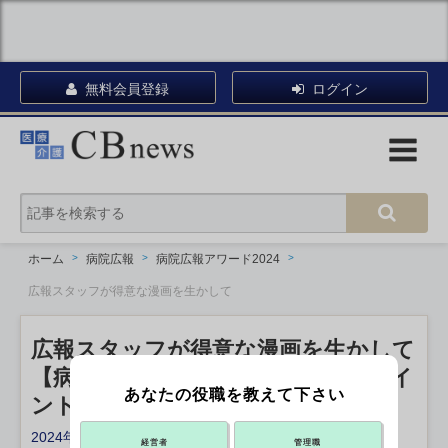
無料会員登録
ログイン
ホーム
病院広報
病院広報アワード2024
広報スタッフが得意な漫画を生かして
広報スタッフが得意な漫画を生かして
【病院広報アワード】離職率が20ポイ
あなたの役職を教えて下さい
ントも低下
2024年08月05日 10:00
経営者
管理職