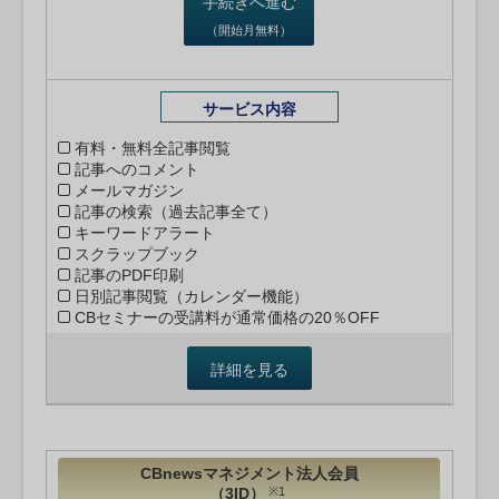
手続きへ進む
（開始月無料）
サービス内容
有料・無料全記事閲覧
記事へのコメント
メールマガジン
記事の検索（過去記事全て）
キーワードアラート
スクラップブック
記事のPDF印刷
日別記事閲覧（カレンダー機能）
CBセミナーの受講料が通常価格の20％OFF
詳細を見る
CBnewsマネジメント法人会員
（3ID）
※1