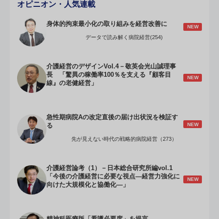
オピニオン・人気連載
身体的拘束最小化の取り組みを経営改善に
NEW
データで読み解く病院経営(254)
介護経営のデザインVol.4－敬英会光山誠理事
長 「驚異の稼働率100％を支える『顧客目
NEW
線』の老健経営」
急性期病院Aの改定直後の届け出状況を検証す
NEW
る
先が見えない時代の戦略的病院経営（273）
介護経営論考（1）－日本総合研究所編vol.1
「今後の介護経営に必要な視点―経営力強化に
NEW
向けた大規模化と協働化―」