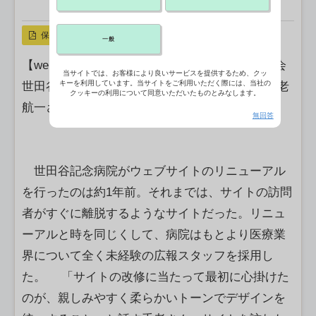
X ポスト
リンクをコピー
保存
一般
【webサイト部門】最優秀賞 医療法人平成博愛会
当サイトでは、お客様により良いサービスを提供するため、クッ
キーを利用しています。当サイトをご利用いただく際には、当社の
世田谷記念病院（東京都世田谷区） 事務長 手老
クッキーの利用について同意いただいたものとみなします。
航一さん
無回答
世田谷記念病院がウェブサイトのリニューアル
を行ったのは約1年前。それまでは、サイトの訪問
者がすぐに離脱するようなサイトだった。リニュ
ーアルと時を同じくして、病院はもとより医療業
界について全く未経験の広報スタッフを採用し
た。 「サイトの改修に当たって最初に心掛けた
のが、親しみやすく柔らかいトーンでデザインを