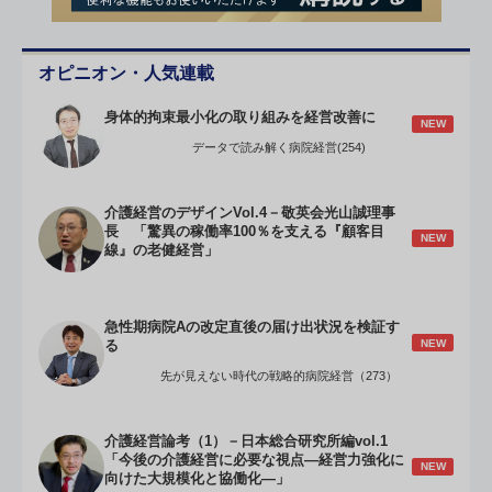
オピニオン・人気連載
身体的拘束最小化の取り組みを経営改善に
NEW
データで読み解く病院経営(254)
介護経営のデザインVol.4－敬英会光山誠理事
長 「驚異の稼働率100％を支える『顧客目
NEW
線』の老健経営」
急性期病院Aの改定直後の届け出状況を検証す
NEW
る
先が見えない時代の戦略的病院経営（273）
介護経営論考（1）－日本総合研究所編vol.1
「今後の介護経営に必要な視点―経営力強化に
NEW
向けた大規模化と協働化―」