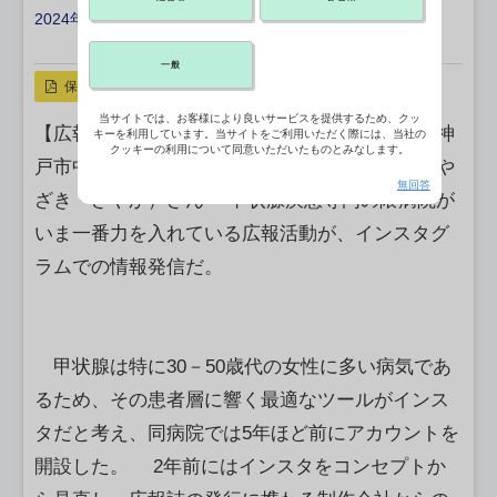
2024年07月19日 18:00
X ポスト
リンクをコピー
一般
保存
当サイトでは、お客様により良いサービスを提供するため、クッ
【広報担当部門】大賞 医療法人神甲会隈病院（神
キーを利用しています。当サイトをご利用いただく際には、当社の
クッキーの利用について同意いただいたものとみなします。
戸市中央区） 管理本部企画課 宮崎沙耶加（みや
無回答
ざき・さやか）さん 甲状腺疾患専門の隈病院が
いま一番力を入れている広報活動が、インスタグ
ラムでの情報発信だ。
甲状腺は特に30－50歳代の女性に多い病気であ
るため、その患者層に響く最適なツールがインス
タだと考え、同病院では5年ほど前にアカウントを
開設した。 2年前にはインスタをコンセプトか