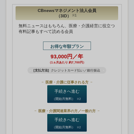
CBnewsマネジメント法人会員
（3ID）
※1
無料ニュースはもちろん、医療・介護経営に役立つ
有料記事もすべて読める会員
お得な年額プラン
93,000円／年
（1ヵ月あたり 約7,700円）
[支払方法]
クレジットカード払い／銀行振込
医療・介護に従事される方
手続きへ進む
（開始月無料）
※2
医療・介護関連業界の方／一般の方
手続きへ進む
（開始月無料）
※2