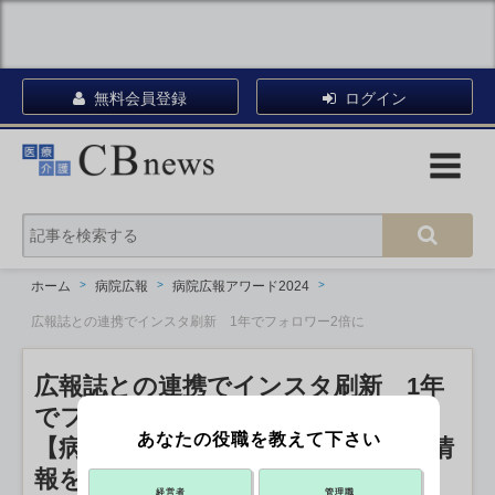
無料会員登録
ログイン
ホーム
病院広報
病院広報アワード2024
広報誌との連携でインスタ刷新 1年でフォロワー2倍に
広報誌との連携でインスタ刷新 1年
でフォロワー2倍に
あなたの役職を教えて下さい
【病院広報アワード】信頼性のある情
報を発信
経営者
管理職