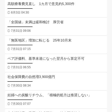
高額療養費見直し 1カ月で意見約5,300件
8月3日 04:30
「全国値」未満は緩和検討 厚労省
7月31日 09:06
「無医地区」増加に転じる 25年10月末
7月31日 07:15
ベア評価料、基準未達になった翌月から算定不可
7月31日 06:55
社会保障費の自然増3,900億円
7月30日 08:34
妊婦への炭酸リチウム、「積極的処方は推奨しない」
7月30日 07:07