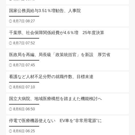
国家公務員給与3.51％増勧告、人事院
8月7日 08:27
千葉県、社会保障関係経費が4.6％増 25年度決算
8月7日 07:52
医政局を再編、局長級「政策統括官」を新設 厚労省
8月7日 07:45
看護など人材不足分野の就職件数、目標未達
8月6日 07:10
国立大病院、地域医療構想を踏まえた機能検討へ
8月6日 06:50
停電で医療機器使えない EV車を“非常用電源”に
8月6日 06:25