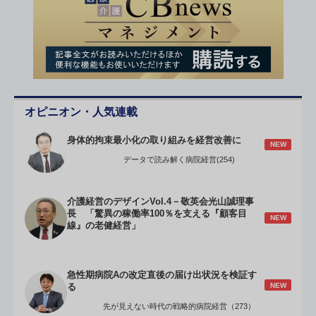
オピニオン・人気連載
身体的拘束最小化の取り組みを経営改善に
NEW
データで読み解く病院経営(254)
介護経営のデザインVol.4－敬英会光山誠理事
長 「驚異の稼働率100％を支える『顧客目
NEW
線』の老健経営」
急性期病院Aの改定直後の届け出状況を検証す
NEW
る
先が見えない時代の戦略的病院経営（273）