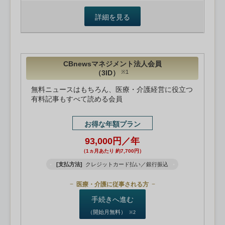
詳細を見る
CBnewsマネジメント法人会員
（3ID）
※1
無料ニュースはもちろん、医療・介護経営に役立つ
有料記事もすべて読める会員
お得な年額プラン
93,000円／年
（1ヵ月あたり 約7,700円）
[支払方法]
クレジットカード払い／銀行振込
医療・介護に従事される方
手続きへ進む
（開始月無料）
※2