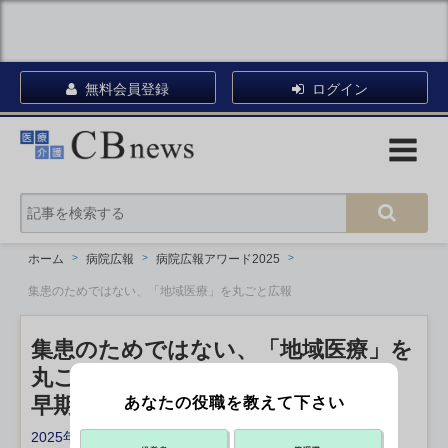
無料会員登録
ログイン
ホーム
病院広報
病院広報アワード2025
集患のためではない、「地域医療」を丸ごと広報
集患のためではない、「地域医療」を
丸ごと広報
早期転院「なぜ？」患者の理解促す
あなたの役職を教えて下さい
2025年08月22日 15:00