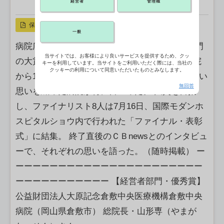
経営者
管理職
X ポスト
リンクをコピー
保存
一般
病院広報アワード2025は経営者と広報担当各部門
当サイトでは、お客様により良いサービスを提供するため、クッ
の大賞を決め、閉幕した。 今回は全国110の病院
キーを利用しています。当サイトをご利用いただく際には、当社の
クッキーの利用について同意いただいたものとみなします。
から163件のエントリーがあり、広報に対する熱い
無回答
思いを綴った病院が特に目立った。 大賞を目指
し、ファイナリスト8人は7月16日、国際モダンホ
スピタルショウ内で行われた「ファイナル・表彰
式」に結集。 終了直後のＣＢnewsとのインタビュ
ーで、それぞれの思いを語った。（随時掲載） ー
ーーーーーーーーーーーーーーーーーーーーーー
ーーーーーーーーーーー 【経営者部門・優秀賞】
公益財団法人大原記念倉敷中央医療機構倉敷中央
病院（岡山県倉敷市） 総院長・山形専（やまが