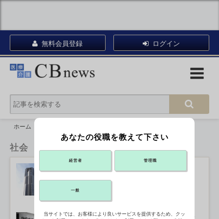
無料会員登録
ログイン
ホーム
社会
あなたの役職を教えて下さい
社会
経営者
管理職
都立広尾病院の建て替え、PFI手法で
整備へ
2022年06月20日 17:50
一般
当サイトでは、お客様により良いサービスを提供するため、クッ
石綿の健康被害、特別遺族給付金の請