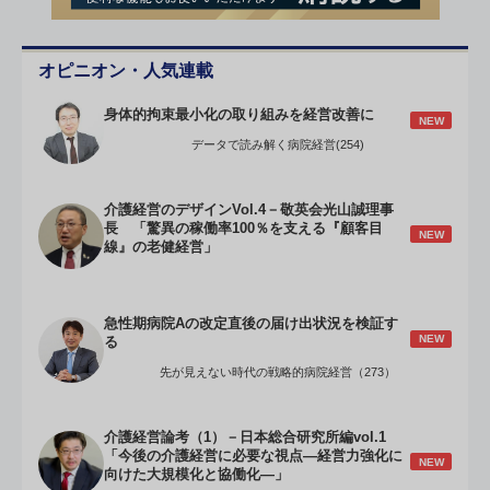
オピニオン・人気連載
身体的拘束最小化の取り組みを経営改善に
NEW
データで読み解く病院経営(254)
介護経営のデザインVol.4－敬英会光山誠理事
長 「驚異の稼働率100％を支える『顧客目
NEW
線』の老健経営」
急性期病院Aの改定直後の届け出状況を検証す
NEW
る
先が見えない時代の戦略的病院経営（273）
介護経営論考（1）－日本総合研究所編vol.1
「今後の介護経営に必要な視点―経営力強化に
NEW
向けた大規模化と協働化―」