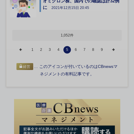
オミクロン株、国内での確認は計32例
に
2021年12月15日 20:45
1,052件
1
2
3
4
5
6
7
8
9
… このアイコンが付いているのはCBnewsマ
経営
ネジメントの有料記事です。