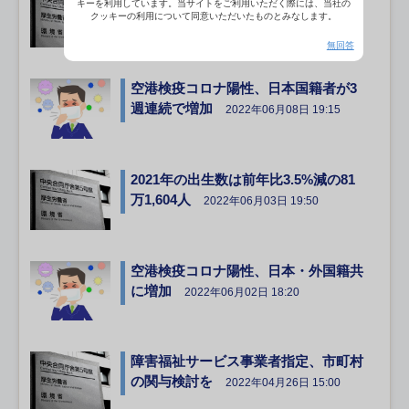
キーを利用しています。当サイトをご利用いただく際には、当社の
求期限延長
クッキーの利用について同意いただいたものとみなします。
2022年06月17日 18:15
無回答
空港検疫コロナ陽性、日本国籍者が3
週連続で増加
2022年06月08日 19:15
2021年の出生数は前年比3.5%減の81
万1,604人
2022年06月03日 19:50
空港検疫コロナ陽性、日本・外国籍共
に増加
2022年06月02日 18:20
障害福祉サービス事業者指定、市町村
の関与検討を
2022年04月26日 15:00