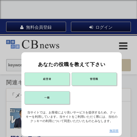
無料会員登録
ログイン
あなたの役職を教えて下さい
経営者
管理職
関連キーワード一覧
「メディカルジャパン大阪」に関連する記事
一般
医療DX、日本はガラパゴス 標準化
当サイトでは、お客様により良いサービスを提供するため、クッ
キーを利用しています。当サイトをご利用いただく際には、当社の
を 藤田医科大病院・白木氏
クッキーの利用について同意いただいたものとみなします。
2025年05月30日 17:37
無回答