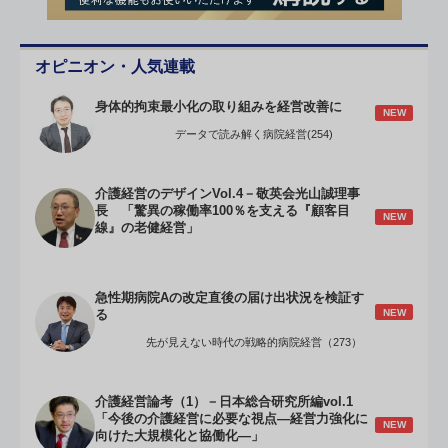
オピニオン・人気連載
身体的拘束最小化の取り組みを経営改善に
NEW
データで読み解く病院経営(254)
介護経営のデザインVol.4－敬英会光山誠理事
長 「驚異の稼働率100％を支える『顧客目
NEW
線』の老健経営」
急性期病院Aの改定直後の届け出状況を検証す
NEW
る
先が見えない時代の戦略的病院経営（273）
介護経営論考（1）－日本総合研究所編vol.1
「今後の介護経営に必要な視点―経営力強化に
NEW
向けた大規模化と協働化―」