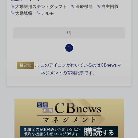
大動脈用ステントグラフト
医療機器
自主回収
大動脈瘤
テルモ
1件
1
… このアイコンが付いているのはCBnewsマ
経営
ネジメントの有料記事です。