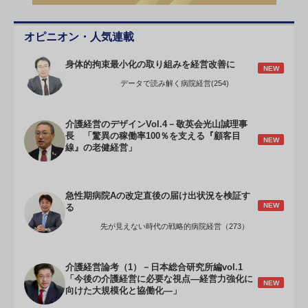
オピニオン・人気連載
身体的拘束最小化の取り組みを経営改善に
NEW
データで読み解く病院経営(254)
介護経営のデザインVol.4－敬英会光山誠理事
長 「驚異の稼働率100％を支える『顧客目
NEW
線』の老健経営」
急性期病院Aの改定直後の届け出状況を検証す
NEW
る
先が見えない時代の戦略的病院経営（273）
介護経営論考（1）－日本総合研究所編vol.1
「今後の介護経営に必要な視点―経営力強化に
NEW
向けた大規模化と協働化―」