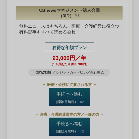
CBnewsマネジメント法人会員
（3ID）
※1
無料ニュースはもちろん、医療・介護経営に役立つ
有料記事もすべて読める会員
お得な年額プラン
93,000円／年
（1ヵ月あたり 約7,700円）
[支払方法]
クレジットカード払い／銀行振込
医療・介護に従事される方
手続きへ進む
（開始月無料）
※2
医療・介護関連業界の方／一般の方
手続きへ進む
（開始月無料）
※2