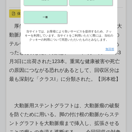
X ポスト
リンクをコピー
保存
一般
厚生労働省などは1日、大動脈瘤治療に用いる大
当サイトでは、お客様により良いサービスを提供するため、クッ
動脈用ステントグラフトについて、製造販売元の
キーを利用しています。当サイトをご利用いただく際には、当社の
クッキーの利用について同意いただいたものとみなします。
テルモ（東京都渋谷区）から自主回収の報告があ
無回答
ったと発表した。対象は、2025年2月17日－26年3
月3日に出荷された123本。重篤な健康被害や死亡
の原因につながる恐れがあるとして、回収区分は
最も深刻な「クラスI」に分類された。【渕本稔】
大動脈用ステントグラフトは、大動脈瘤の破裂
を防ぐために用いる。脚の付け根の動脈からステ
ントグラフトを大動脈瘤まで挿入し、拡張させる