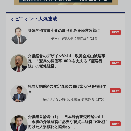
オピニオン・人気連載
身体的拘束最小化の取り組みを経営改善に
NEW
データで読み解く病院経営(254)
介護経営のデザインVol.4－敬英会光山誠理事
長 「驚異の稼働率100％を支える『顧客目
NEW
線』の老健経営」
急性期病院Aの改定直後の届け出状況を検証す
NEW
る
先が見えない時代の戦略的病院経営（273）
介護経営論考（1）－日本総合研究所編vol.1
「今後の介護経営に必要な視点―経営力強化に
NEW
向けた大規模化と協働化―」