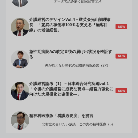
データで読み解く病院経営(254)
介護経営のデザインVol.4－敬英会光山誠理事
長 「驚異の稼働率100％を支える『顧客目
NEW
線』の老健経営」
急性期病院Aの改定直後の届け出状況を検証す
NEW
る
先が見えない時代の戦略的病院経営（273）
介護経営論考（1）－日本総合研究所編vol.1
「今後の介護経営に必要な視点―経営力強化に
NEW
向けた大規模化と協働化―」
精神科医療版「看護必要度」を提言
北村立の言いたい放談 この先の精神医療（5）