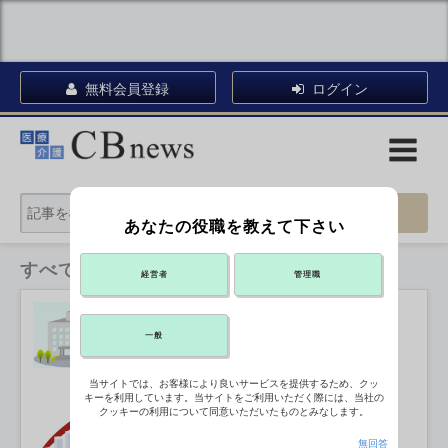
無料会員登録
ログイン
あなたの役職を教えて下さい
すべてのカテゴリ
経営者
管理職
8.3万人超の患者情報含むハードディ
スクを紛失
2026年08月04日 17:28
一般
当サイトでは、お客様により良いサービスを提供するため、クッ
キーを利用しています。当サイトをご利用いただく際には、当社の
全医療機関の1割超がリフィル発行、
クッキーの利用について同意いただいたものとみなします。
24年度に
2026年08月04日 16:56
無回答