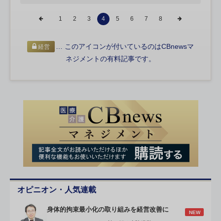
1
2
3
4
5
6
7
8
… このアイコンが付いているのはCBnewsマ
経営
ネジメントの有料記事です。
オピニオン・人気連載
身体的拘束最小化の取り組みを経営改善に
NEW