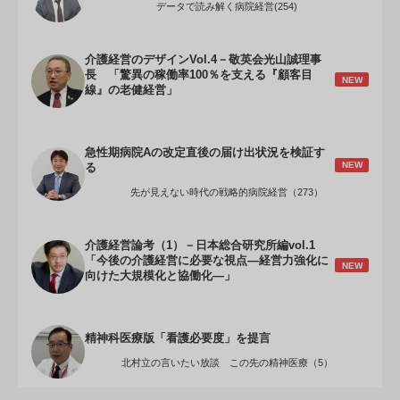
データで読み解く病院経営(254)
介護経営のデザインVol.4－敬英会光山誠理事
長 「驚異の稼働率100％を支える『顧客目
NEW
線』の老健経営」
急性期病院Aの改定直後の届け出状況を検証す
NEW
る
先が見えない時代の戦略的病院経営（273）
介護経営論考（1）－日本総合研究所編vol.1
「今後の介護経営に必要な視点―経営力強化に
NEW
向けた大規模化と協働化―」
精神科医療版「看護必要度」を提言
北村立の言いたい放談 この先の精神医療（5）