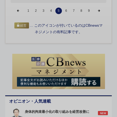
1
2
3
4
5
6
7
8
9
… このアイコンが付いているのはCBnewsマ
経営
ネジメントの有料記事です。
オピニオン・人気連載
身体的拘束最小化の取り組みを経営改善に
NEW