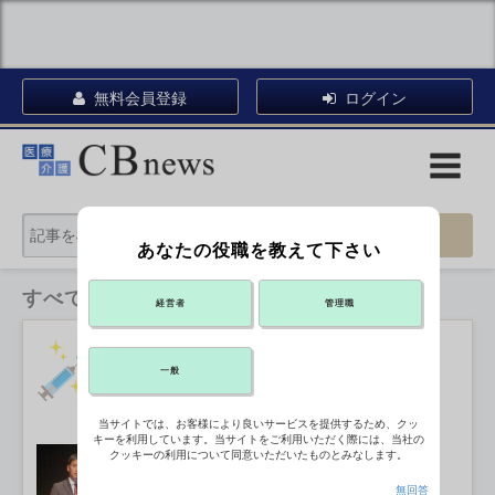
無料会員登録
ログイン
あなたの役職を教えて下さい
すべてのカテゴリ
経営者
管理職
コロナワクチン接種の死亡事例含む4
件を認定
2026年08月03日 16:20
一般
当サイトでは、お客様により良いサービスを提供するため、クッ
キーを利用しています。当サイトをご利用いただく際には、当社の
モニタリング弾力化が必要 ケアマネ
クッキーの利用について同意いただいたものとみなします。
の安全を守る・下
無回答