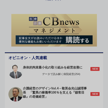
オピニオン・人気連載
身体的拘束最小化の取り組みを経営改善に
NEW
データで読み解く病院経営(254)
介護経営のデザインVol.4－敬英会光山誠理事
長 「驚異の稼働率100％を支える『顧客目
NEW
線』の老健経営」