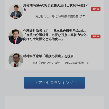
急性期病院Aの改定直後の届け出状況を検証す
NEW
る
先が見えない時代の戦略的病院経営（273）
介護経営論考（1）－日本総合研究所編vol.1
「今後の介護経営に必要な視点―経営力強化に
NEW
向けた大規模化と協働化―」
精神科医療版「看護必要度」を提言
北村立の言いたい放談 この先の精神医療（5）
アクセスランキング