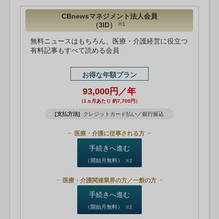
CBnewsマネジメント法人会員
（3ID）
※1
無料ニュースはもちろん、医療・介護経営に役立つ
有料記事もすべて読める会員
お得な年額プラン
93,000円／年
（1ヵ月あたり 約7,700円）
[支払方法]
クレジットカード払い／銀行振込
医療・介護に従事される方
手続きへ進む
（開始月無料）
※2
医療・介護関連業界の方／一般の方
手続きへ進む
（開始月無料）
※2