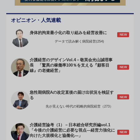
オピニオン・人気連載
身体的拘束最小化の取り組みを経営改善に
NEW
データで読み解く病院経営(254)
介護経営のデザインVol.4－敬英会光山誠理事
長 「驚異の稼働率100％を支える『顧客目
NEW
線』の老健経営」
急性期病院Aの改定直後の届け出状況を検証す
NEW
る
先が見えない時代の戦略的病院経営（273）
介護経営論考（1）－日本総合研究所編vol.1
「今後の介護経営に必要な視点―経営力強化に
NEW
向けた大規模化と協働化―」