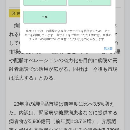
X ポスト
リンクをコピー
保存
一般
病院の入院患者や高齢者施設の入居者に提供さ
当サイトでは、お客様により良いサービスを提供するため、クッ
れる給食、配食サービスなどの調理品市場が拡大
キーを利用しています。当サイトをご利用いただく際には、当社の
クッキーの利用について同意いただいたものとみなします。
している。矢野経済研究所によると、2023年度の
無回答
市場規模は1兆5555億円、ここ5年で7.5％増。調理
や配膳オペレーションの省力化を目的に病院や高
齢者施設での活用が広がる。同社は「今後も市場
は拡大する」とみる。
23年度の調理品市場は前年度に比べ3.5%増え
た。内訳は、腎臓病や糖尿病患者などに提供する
病者食が5,906億円（前年度比3.7％増）、介護認