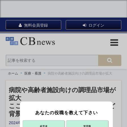
無料会員登録
ログイン
ホーム
医療・看護
病院や高齢者施設向けの調理品市場が拡大
病院や高齢者施設向けの調理品市場が
拡大
ここ5年で7.5%増、調理の省力化など
あなたの役職を教えて下さい
背景に
2024年10月15日 15:05
経営者
管理職