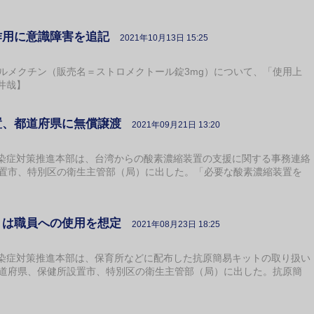
作用に意識障害を追記
2021年10月13日 15:25
ルメクチン（販売名＝ストロメクトール錠3mg）について、「使用上
井哉】
置、都道府県に無償譲渡
2021年09月21日 13:20
症対策推進本部は、台湾からの酸素濃縮装置の支援に関する事務連絡
設置市、特別区の衛生主管部（局）に出した。「必要な酸素濃縮装置を
トは職員への使用を想定
2021年08月23日 18:25
症対策推進本部は、保育所などに配布した抗原簡易キットの取り扱い
都道府県、保健所設置市、特別区の衛生主管部（局）に出した。抗原簡