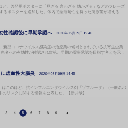
ど、啓発用ポスターに「見ざる 言わざる 効かざる」などのフレーズ
関するポスターを追加した。体内で薬剤耐性を持った病原菌が増える
有効性確認後に早期承認へ
2020年05月15日 19:40
、新型コロナウイルス感染症の治療薬の候補とされている抗寄生虫薬
、患者への有効性が確認され次第、早期の薬事承認を目指す考えを示し
クに虚血性大腸炎
2020年03月09日 14:45
）はこのほど、抗インフルエンザウイルス剤「ゾフルーザ」（一般名バ
中のリスクに関する情報を公表した。【新井哉】
3
4
5
6
7
8
9