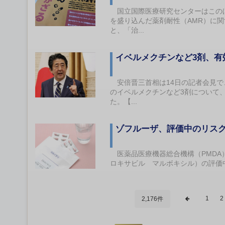
国立国際医療研究センターはこのほ
を盛り込んだ薬剤耐性（AMR）に
と、「治...
イベルメクチンなど3剤、
安倍晋三首相は14日の記者会見で
のイベルメクチンなど3剤について
た。【...
ゾフルーザ、評価中のリス
医薬品医療機器総合機構（PMDA
ロキサビル マルボキシル）の評価
1
2
2,176件