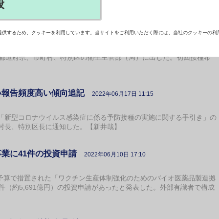
般
接種センター終了を容認
2022年06月20日 18:55
提供するため、クッキーを利用しています。当サイトをご利用いただく際には、当社のクッキーの利
の初回接種（1回目と2回目接種）に用いるアストラゼネカ社ワクチ
、都道府県、市町村、特別区の衛生主管部（局）に出した。初回接種希
い報告頻度高い傾向追記
2022年06月17日 11:15
新型コロナウイルス感染症に係る予防接種の実施に関する手引き」の
村長、特別区長に通知した。【新井哉】
業に41件の投資申請
2022年06月10日 17:10
正予算で措置された「ワクチン生産体制強化のためのバイオ医薬品製造拠
件（約5,691億円）の投資申請があったと発表した。外部有識者で構成