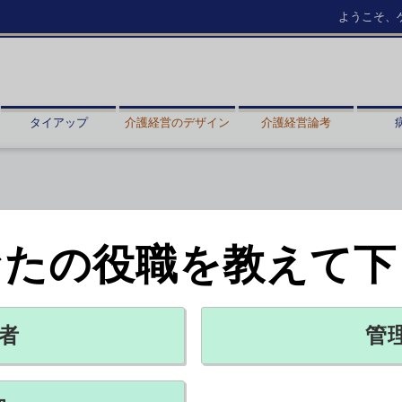
ようこそ、
タイアップ
介護経営のデザイン
介護経営論考
なたの役職を教えて下
者
管
治体で再冷凍し使用
2022年06月21日 11:25
は、新型コロナ予防接種の間違い防止に関する事務連絡（17日付）
生主管部（局）に出した。【新井哉】