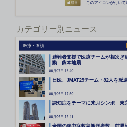
… このアイコンが付いて
経営
カテゴリー別ニュース
医療・看護
避難者支援で医療チームが相次ぎ
動 熊本地震
08月07日 16:40
日医、JMAT25チーム・82人を派
08月06日 17:50
認知症をテーマに来月シンポ 東
08月06日 16:41
全国の熱中症救急搬送者数、前週