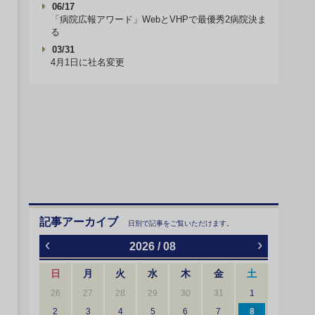
06/17
「病院広報アワード」WebとVHPで最優秀2病院決ま
る
03/31
4月1日に社名変更
記事アーカイブ
日別で記事をご覧いただけます。
‹
›
2026 / 08
日
月
火
水
木
金
土
26
27
28
29
30
31
1
2
3
4
5
6
7
8