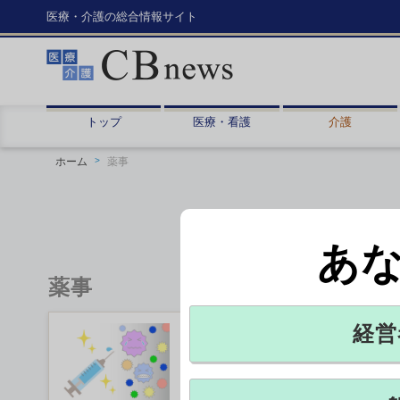
医療・介護の総合情報サイト
トップ
医療・看護
介護
ホーム
薬事
あ
薬事
経営
解凍後のワクチン、一部自
厚生労働省健康局健康課予防接種室
を、都道府県、市町村、特別区の衛