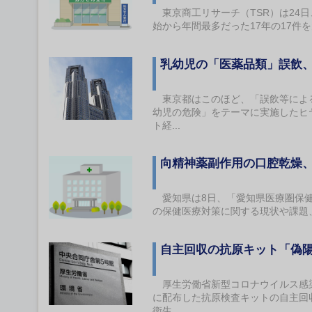
東京商工リサーチ（TSR）は24日、
始から年間最多だった17年の17件
乳幼児の「医薬品類」誤飲
東京都はこのほど、「誤飲等による
幼児の危険」をテーマに実施したヒ
ト経...
向精神薬副作用の口腔乾燥
愛知県は8日、「愛知県医療圏保健医
の保健医療対策に関する現状や課題
自主回収の抗原キット「偽
厚生労働省新型コロナウイルス感染
に配布した抗原検査キットの自主回
衛生...