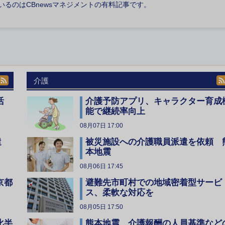
いるのはCBnewsマネジメントの有料記事です。
介護
活
介護予防アプリ、キャラクター育成
能で継続率向上
08月07日 17:00
遣
被災施設への介護職員派遣を依頼 
本地震
08月06日 17:45
京都
避難先市町村での地域密着型サービ
ス、柔軟な対応を
08月05日 17:50
比半
熊本地震 介護報酬の人員基準など