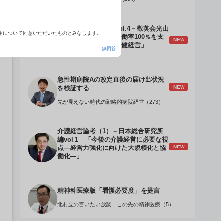
介護経営のデザインVol.4－敬英会光山
用について同意いただいたものとみなします。
誠理事長 「驚異の稼働率100％を支
NEW
える『顧客目線』の老健経営」
無回答
急性期病院Aの改定直後の届け出状況
NEW
を検証する
先が見えない時代の戦略的病院経営（273）
介護経営論考（1）－日本総合研究所
編vol.1 「今後の介護経営に必要な視
NEW
点―経営力強化に向けた大規模化と協
働化―」
精神科医療版「看護必要度」を提言
北村立の言いたい放談 この先の精神医療（5）