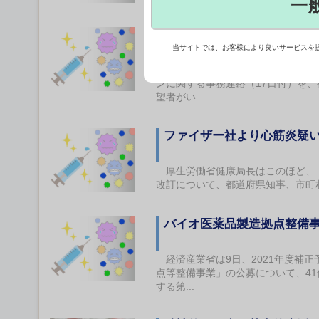
一
アストラゼネカ社ワクチン
当サイトでは、お客様により良いサービスを
厚生労働省は、新型コロナワクチン
ンに関する事務連絡（17日付）を
望者がい...
ファイザー社より心筋炎疑
厚生労働省健康局長はこのほど、「
改訂について、都道府県知事、市町
バイオ医薬品製造拠点整備事
経済産業省は9日、2021年度補
点等整備事業」の公募について、41
する第...