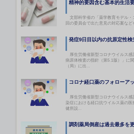
精神的要因含む基本的生活
文部科学省の「薬学教育モデル・コ
回の委員会で出た意見の対応案など
発症9日目以内の抗原定性
厚生労働省新型コロナウイルス感染症
病原体検査の指針（第5.1版）」
（局）に出...
コロナ経口薬のフォローア
厚生労働省新型コロナウイルス感染
染症における経口抗ウイルス薬の医
健所設...
調剤薬局倒産は過去最多を更