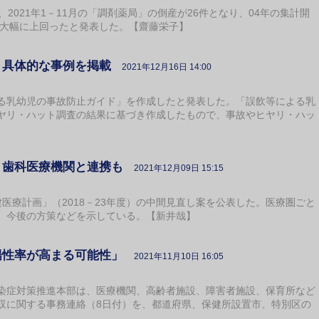
2021年1－11月の「調剤薬局」の倒産が26件となり、04年の集計開
を大幅に上回ったと発表した。【齋藤栄子】
、具体的な事例を掲載
2021年12月16日 14:00
乳幼児の事故防止ガイド」を作成したと発表した。「誤飲等による乳
ヤリ・ハット調査の結果に基づき作成したもので、事故やヒヤリ・ハッ
、歯科医療機関と連携も
2021年12月09日 15:15
療計画」（2018－23年度）の中間見直し案を公表した。医療圏ごと
、今後の方策などを示している。【新井哉】
陽性率が高まる可能性」
2021年11月10日 16:05
症対策推進本部は、医療機関、高齢者施設、障害者施設、保育所など
収に関する事務連絡（8日付）を、都道府県、保健所設置市、特別区の