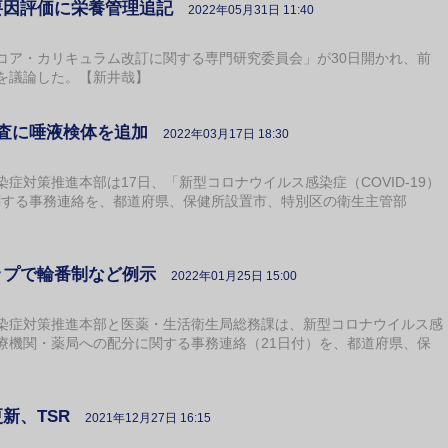
要因評価に栄養管理追記
2022年05月31日 11:40
ア・カリキュラム改訂に関する専門研究委員会」が30日開かれ、前
を議論した。【新井哉】
検査に唾液検体を追加
2022年03月17日 18:30
対策推進本部は17日、「新型コロナウイルス感染症（COVID-19）
に関する事務連絡を、都道府県、保健所設置市、特別区の衛生主管部
ップで輪番制など例示
2022年01月25日 15:00
症対策推進本部と医薬・生活衛生局総務課は、新型コロナウイルス感
療機関・薬局への配分に関する事務連絡（21日付）を、都道府県、保
新、TSR
2021年12月27日 16:15