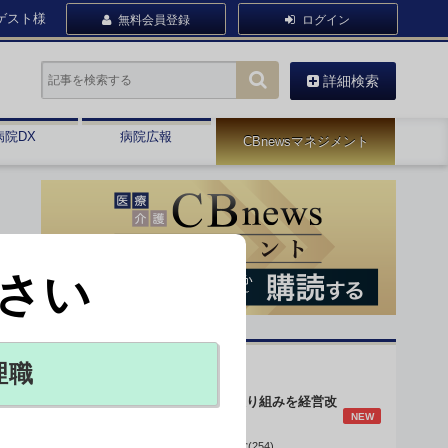
ゲスト様
無料会員登録
ログイン
詳細検索
病院DX
病院広報
CBnewsマネジメント
さい
オピニオン・人気連載
理職
身体的拘束最小化の取り組みを経営改
NEW
善に
データで読み解く病院経営(254)