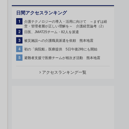
日間アクセスランキング
1
介護テクノロジーの導入・活用に向けて ～まずは経
営・管理者層が正しい理解を～ 介護経営論考（2）
2
日医、JMAT25チーム・82人を派遣
3
被災施設への介護職員派遣を依頼 熊本地震
4
初の「病院船」医療提供 5日午後2時にも開始
5
避難者支援で医療チームが相次ぎ活動 熊本地震
アクセスランキング一覧