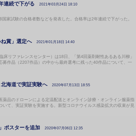
2年連続で下がる
2021年03月24日 18:10
剤師国家試験の合格者数などを発表した。合格率は2年連続で下がった。
いね賞」選定へ
2021年01月18日 14:40
臨床リファレンスセンター）は18日、「第4回薬剤耐性あるある川柳」
募作品（2207作品）の中から最終選考に残った40作品について、一
、北海道で実証実験へ
2020年07月13日 18:55
薬品のドローンによる定温配送とオンライン診療・オンライン服薬指
ついて、実証実験を実施する。新型コロナウイルス感染拡大の収束が見
る」ポスターを追加
2020年07月06日 12:35