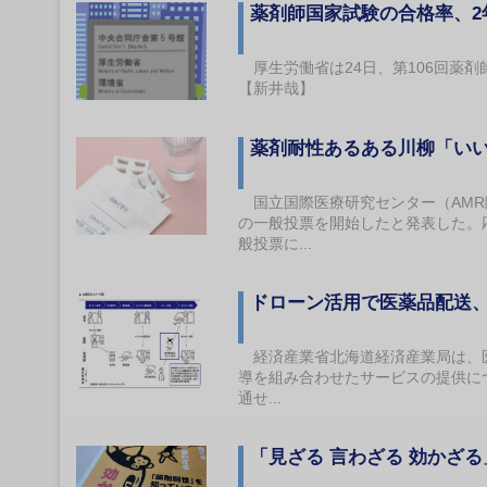
薬剤師国家試験の合格率、
厚生労働省は24日、第106回薬
【新井哉】
薬剤耐性あるある川柳「い
国立国際医療研究センター（AMR
の一般投票を開始したと発表した。応
般投票に...
ドローン活用で医薬品配送
経済産業省北海道経済産業局は、医
導を組み合わせたサービスの提供に
通せ...
「見ざる 言わざる 効かざ