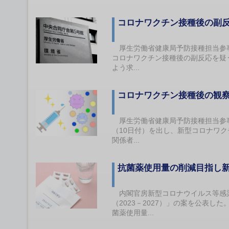
コロナワクチン接種後の副
厚生労働省健康局予防接種担当参事
コロナワクチン接種後の副反応を疑
よう求...
コロナワクチン接種後の観
厚生労働省健康局予防接種担当参事
（10日付）を出し、新型コロナワ
関係者...
抗菌薬使用量の削減目指し
内閣官房新型コロナウイルス等感染
（2023－2027）」の案を公表
菌薬使用量...