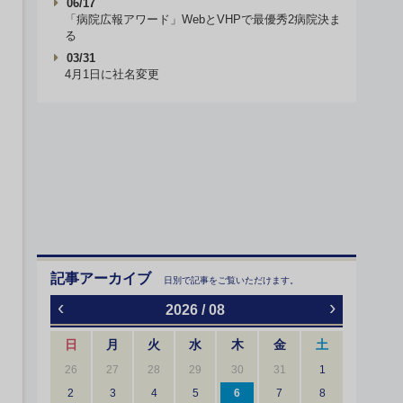
06/17
「病院広報アワード」WebとVHPで最優秀2病院決ま
る
03/31
4月1日に社名変更
記事アーカイブ
日別で記事をご覧いただけます。
‹
›
2026 / 08
日
月
火
水
木
金
土
26
27
28
29
30
31
1
2
3
4
5
6
7
8