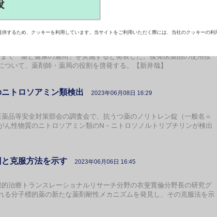
般
剤師・薬局の役割を啓発
提供するため、クッキーを利用しています。当サイトをご利用いただく際には、当社のクッキーの利
2023年06月29日 17:30
3日まで「薬と健康の週間」を実施すると発表した。後発医薬品の使用推
について、薬剤師・薬局の役割を啓発する。【新井哉】
のニトロソアミン類検出
2023年06月08日 16:29
薬品等安全対策部会の調査会で、抗うつ薬のノリトレン錠（一般名＝
がん性物質のニトロソアミン類のN－ニトロソノルトリプチリンが検出
因と克服方法を示す
2023年06月06日 16:45
的治療トランスレーショナルリサーチ分野の衣斐寛倫分野長の研究グ
れる分子標的薬の新たな薬剤耐性メカニズムを発見し、その克服法を示