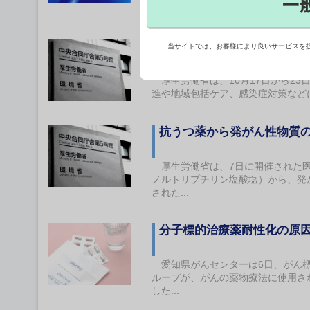
一
物の薬剤...
後発医薬品の使用推進、薬
当サイトでは、お客様により良いサービスを
厚生労働省は、10月17日から2
進や地域包括ケア、感染症対策など
抗うつ薬から発がん性物質
厚生労働省は、7日に開催された医
ノルトリプチリン塩酸塩）から、発
された...
分子標的治療薬耐性化の原
愛知県がんセンターは6日、がん標
ループが、がんの薬物療法に使用さ
した...