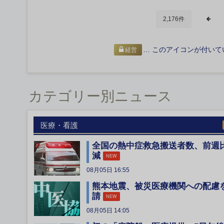
2,176件
… このアイコンが付いて
経営
カテゴリー別ニュース
医療・看護
全国の熱中症救急搬送者数、前週
減
NEW
08月05日 16:55
熊本地震、被災医療機関への配慮
請
NEW
08月05日 14:05