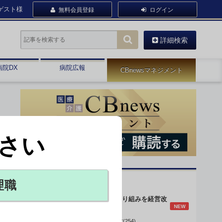
ゲスト様
無料会員登録
ログイン
詳細検索
病院DX
病院広報
CBnewsマネジメント
さい
オピニオン・人気連載
理職
身体的拘束最小化の取り組みを経営改
NEW
善に
データで読み解く病院経営(254)