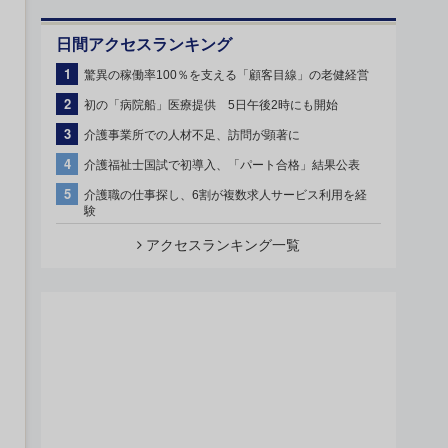
日間アクセスランキング
1
驚異の稼働率100％を支える「顧客目線」の老健経営
2
初の「病院船」医療提供 5日午後2時にも開始
3
介護事業所での人材不足、訪問が顕著に
4
介護福祉士国試で初導入、「パート合格」結果公表
5
介護職の仕事探し、6割が複数求人サービス利用を経
験
アクセスランキング一覧