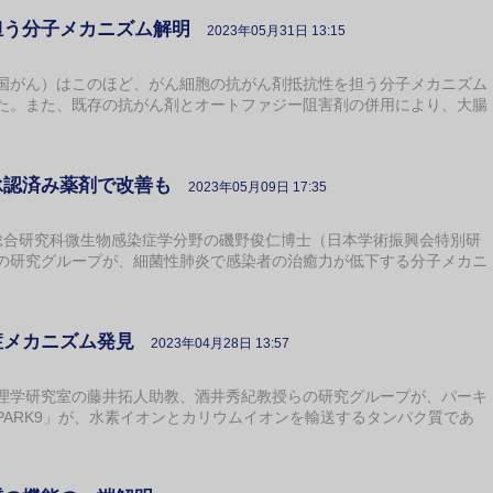
担う分子メカニズム解明
2023年05月31日 13:15
がん）はこのほど、がん細胞の抗がん剤抵抗性を担う分子メカニズム
た。また、既存の抗がん剤とオートファジー阻害剤の併用により、大腸
承認済み薬剤で改善も
2023年05月09日 17:35
合研究科微生物感染症学分野の磯野俊仁博士（日本学術振興会特別研
の研究グループが、細菌性肺炎で感染者の治癒力が低下する分子メカニ
症メカニズム発見
2023年04月28日 13:57
学研究室の藤井拓人助教、酒井秀紀教授らの研究グループが、パーキ
ARK9」が、水素イオンとカリウムイオンを輸送するタンパク質であ