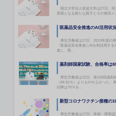
国立大学法人筑波大学は27日、同
原因となる新たな因子とその発現メ
医薬品安全推進のAI活用状
厚生労働省は27日、2023年度の
「医薬品安全推進にAIを利活用する
進し、医...
薬剤師国家試験、合格率は69
厚生労働省は22日、第108回薬剤
（68.02％）よりもやや上がった。
以降は70％を...
新型コロナワクチン接種の1
厚生労働省は17日、疾病・障害認