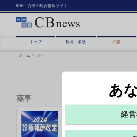
医療・介護の総合情報サイト
トップ
医療・看護
介護
ホーム
薬事
あ
薬事
経営
抗菌薬の適正使用、診療報
厚生労働省は26日、病院と診療所
会に示した。国の薬剤耐性（AMR