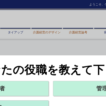
ようこそ、
タイアップ
介護経営のデザイン
介護経営論考
なたの役職を教えて下
者
管
酬で後押しへ
2023年07月27日 20:11
の抗菌薬の使用量に格差があるとするデータを中央社会保険医療協議
）対策の「アクションプラン」では、抗菌薬の適正な使用を促して微生