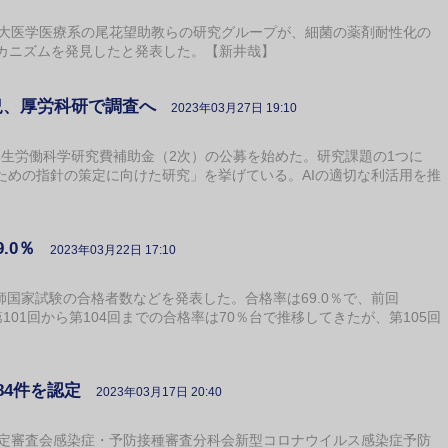
大医学医療系の尾花望助教らの研究グループが、細菌の薬剤耐性化の
カニズムを発見したと発表した。【新井哉】
況、厚労科研で調査へ
2023年03月27日 19:10
厚生労働科学研究費補助金（2次）の公募を始めた。研究課題の1つに
ための指針の策定に向けた研究」を挙げている。AIの適切な利活用を推
.0％
2023年03月22日 17:10
師国家試験の合格者数などを発表した。合格率は69.0％で、前回
第101回から第104回までの合格率は70％台で推移してきたが、第105回
84件を認定
2023年03月17日 20:40
定審査会感染症・予防接種審査分科会新型コロナウイルス感染症予防