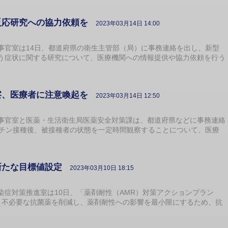
反応研究への協力依頼を
2023年03月14日 14:00
官室は14日、都道府県の衛生主管部（局）に事務連絡を出し、新型
う症状に関する研究について、医療機関への情報提供や協力依頼を行う
察、医療者に注意喚起を
2023年03月14日 12:50
官室と医薬・生活衛生局医薬安全対策課は、都道府県などに事務連絡
クチン接種後、被接種者の状態を一定時間観察することについて、医療
新たな目標値設定
2023年03月10日 18:15
症対策推進室は10日、「薬剤耐性（AMR）対策アクションプラン
した。不必要な抗菌薬を削減し、薬剤耐性への影響を最小限にするため、抗