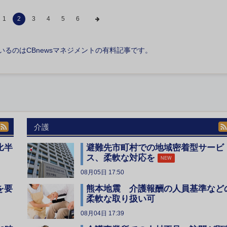
1
2
3
4
5
6
いるのはCBnewsマネジメントの有料記事です。
介護
比半
避難先市町村での地域密着型サービ
ス、柔軟な対応を
NEW
08月05日 17:50
を要
熊本地震 介護報酬の人員基準など
柔軟な取り扱い可
08月04日 17:39