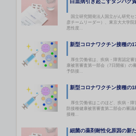
白血病引き起こすタンパク
国立研究開発法人国立がん研究セン
彦チームリーダー）、東京大大学院
悪性度...
新型コロナワクチン接種の1
厚生労働省は、疾病・障害認定審査
康被害審査第一部会（7日開催）の
予防接...
新型コロナワクチン接種の1
厚生労働省はこのほど、疾病・障害
防接種健康被害審査第二部会の審議
接種...
細菌の薬剤耐性化原因の新