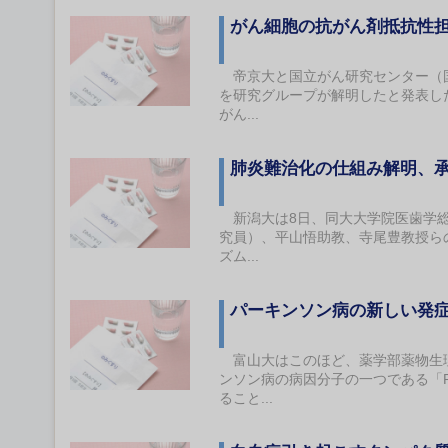
がん細胞の抗がん剤抵抗性
帝京大と国立がん研究センター（国
を研究グループが解明したと発表し
がん...
肺炎難治化の仕組み解明、
新潟大は8日、同大大学院医歯学総
究員）、平山悟助教、寺尾豊教授ら
ズム...
パーキンソン病の新しい発
富山大はこのほど、薬学部薬物生理
ンソン病の病因分子の一つである「P
ること...