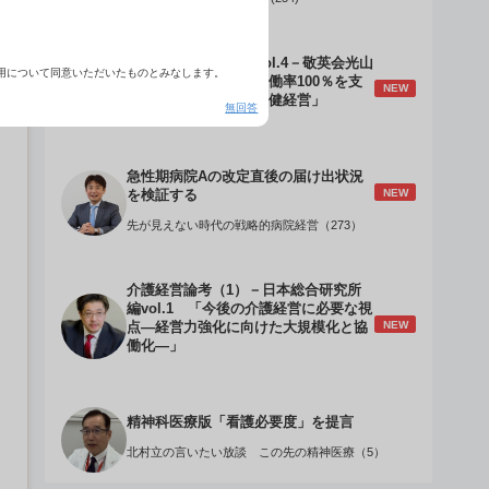
介護経営のデザインVol.4－敬英会光山
用について同意いただいたものとみなします。
誠理事長 「驚異の稼働率100％を支
NEW
える『顧客目線』の老健経営」
無回答
急性期病院Aの改定直後の届け出状況
NEW
を検証する
先が見えない時代の戦略的病院経営（273）
介護経営論考（1）－日本総合研究所
編vol.1 「今後の介護経営に必要な視
NEW
点―経営力強化に向けた大規模化と協
働化―」
精神科医療版「看護必要度」を提言
北村立の言いたい放談 この先の精神医療（5）