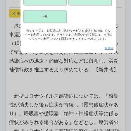
X ポスト
リンクをコピー
保存
一般
厚生労働省大臣官房審議官（労災、建設・自動
当サイトでは、お客様により良いサービスを提供するため、クッ
車運送分野担当）は、都道府県労働局長に通知
キーを利用しています。当サイトをご利用いただく際には、当社の
クッキーの利用について同意いただいたものとみなします。
（15日付）を出し、労災補償業務の運営に当たっ
無回答
て留意すべき事項を伝えた。新型コロナウイルス
感染症への迅速・的確な対応などに留意し、労災
補償行政を推進するよう求めている。【新井哉】
新型コロナウイルス感染症については、「感染
性が消失した後も症状が持続し（罹患後症状があ
り）、呼吸器や循環器、精神・神経症状等に係る
症状がみられる場合がある」などとし、厚労省の