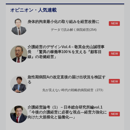
オピニオン・人気連載
身体的拘束最小化の取り組みを経営改善に
NEW
データで読み解く病院経営(254)
介護経営のデザインVol.4－敬英会光山誠理事
長 「驚異の稼働率100％を支える『顧客目
NEW
線』の老健経営」
急性期病院Aの改定直後の届け出状況を検証す
NEW
る
先が見えない時代の戦略的病院経営（273）
介護経営論考（1）－日本総合研究所編vol.1
「今後の介護経営に必要な視点―経営力強化に
NEW
向けた大規模化と協働化―」