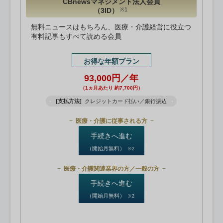
CBnewsマネジメント法人会員
（3ID）
※1
無料ニュースはもちろん、医療・介護経営に役立つ
有料記事もすべて読める会員
お得な年額プラン
93,000円／年
（1ヵ月あたり 約7,700円）
[支払方法]
クレジットカード払い／銀行振込
医療・介護に従事される方
手続きへ進む
（開始月無料）
※2
医療・介護関連業界の方／一般の方
手続きへ進む
（開始月無料）
※2