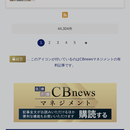
44,304件
1
2
3
4
5
… このアイコンが付いているのはCBnewsマネジメントの有
経営
料記事です。