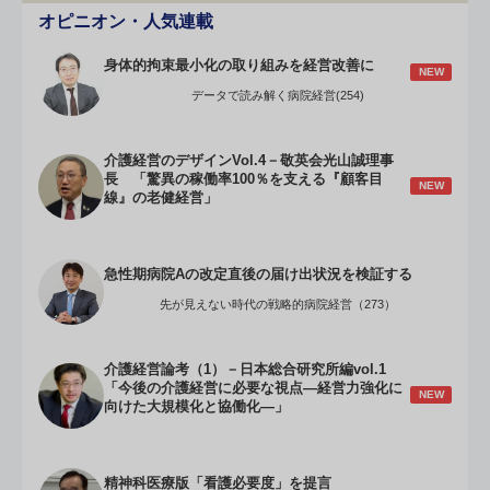
オピニオン・人気連載
身体的拘束最小化の取り組みを経営改善に
NEW
データで読み解く病院経営(254)
介護経営のデザインVol.4－敬英会光山誠理事
長 「驚異の稼働率100％を支える『顧客目
NEW
線』の老健経営」
急性期病院Aの改定直後の届け出状況を検証する
先が見えない時代の戦略的病院経営（273）
介護経営論考（1）－日本総合研究所編vol.1
「今後の介護経営に必要な視点―経営力強化に
NEW
向けた大規模化と協働化―」
精神科医療版「看護必要度」を提言