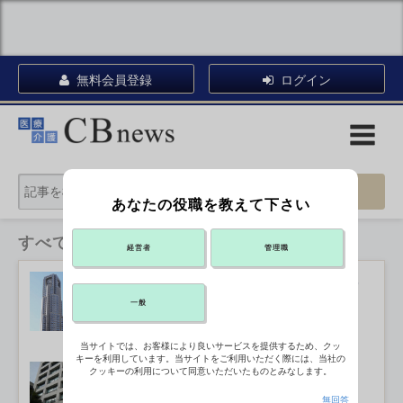
無料会員登録
ログイン
あなたの役職を教えて下さい
すべてのカテゴリ
経営者
管理職
認知症をテーマに来月シンポ 東京都
2026年08月06日 16:41
一般
当サイトでは、お客様により良いサービスを提供するため、クッ
キーを利用しています。当サイトをご利用いただく際には、当社の
看護など人材不足分野の就職件数、目
クッキーの利用について同意いただいたものとみなします。
標未達
2026年08月06日 16:10
無回答