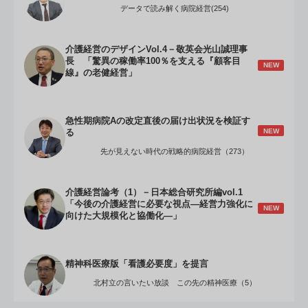
データで読み解く病院経営(254)
介護経営のデザインVol.4－敬英会光山誠理事
長 「驚異の稼働率100％を支える『顧客目
NEW
線』の老健経営」
急性期病院Aの改定直後の届け出状況を検証す
NEW
る
先が見えない時代の戦略的病院経営（273）
介護経営論考（1）－日本総合研究所編vol.1
「今後の介護経営に必要な視点―経営力強化に
NEW
向けた大規模化と協働化―」
精神科医療版「看護必要度」を提言
北村立の言いたい放談 この先の精神医療（5）