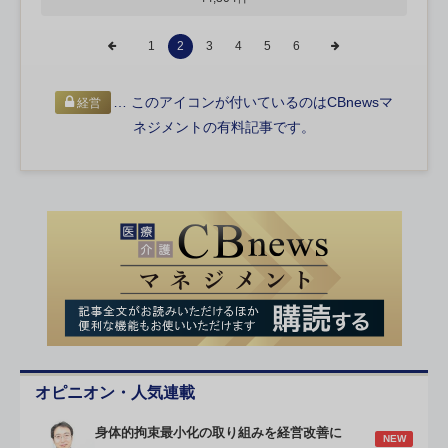
1
2
3
4
5
6
… このアイコンが付いているのはCBnewsマ
経営
ネジメントの有料記事です。
オピニオン・人気連載
身体的拘束最小化の取り組みを経営改善に
NEW