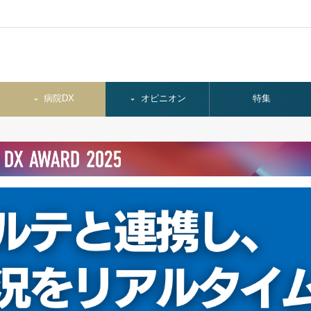
病院DX
オピニオン
特集