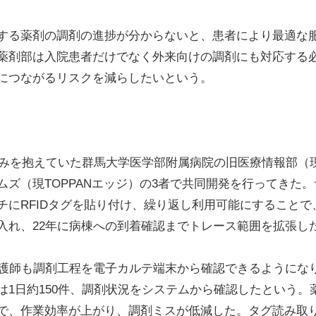
る薬剤の調剤の進捗が分からないと、患者により最適な
薬剤部は入院患者だけでなく外来向けの調剤にも対応する
につながるリスクを減らしたいという。
悩みを抱えていた群馬大学医学部附属病院の旧医療情報部（
ムズ（現TOPPANエッジ）の3者で共同開発を行ってきた
チにRFIDタグを貼り付け、繰り返し利用可能にすることで
入れ、22年に病棟への到着確認までトレース範囲を拡張し
護師も調剤工程を電子カルテ端末から確認できるようにな
は1日約150件、調剤状況をシステムから確認したという。
で、作業効率が上がり、調剤ミスが低減した。タグ読み取