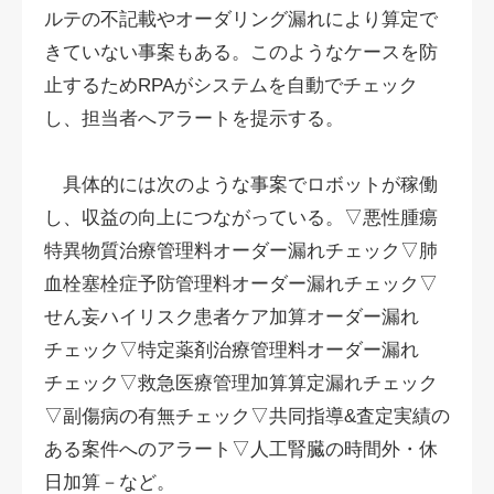
ルテの不記載やオーダリング漏れにより算定で
きていない事案もある。このようなケースを防
止するためRPAがシステムを自動でチェック
し、担当者へアラートを提示する。
具体的には次のような事案でロボットが稼働
し、収益の向上につながっている。▽悪性腫瘍
特異物質治療管理料オーダー漏れチェック▽肺
血栓塞栓症予防管理料オーダー漏れチェック▽
せん妄ハイリスク患者ケア加算オーダー漏れ
チェック▽特定薬剤治療管理料オーダー漏れ
チェック▽救急医療管理加算算定漏れチェック
▽副傷病の有無チェック▽共同指導&査定実績の
ある案件へのアラート▽人工腎臓の時間外・休
日加算－など。