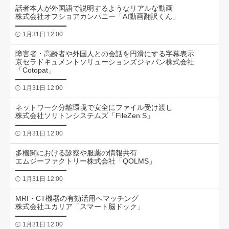
話者本人が外国語で説明するようなリアルな動画
株式会社オフショアカンパニー「AI動画翻訳くん」
1月31日 12:00
障害者・高齢者や外国人との会話を円滑にする字幕表示
京セラドキュメントソリューションズジャパン株式会社
「Cotopat」
1月31日 12:00
ネットワーク分離環境で安全にファイル受け渡し
株式会社ソリトンシステムズ「FileZen S」
1月31日 12:00
多機関における診察や服薬の情報共有
エムジーファクトリー株式会社「QOLMS」
1月31日 12:00
MRI・CT機器の有効活用へマッチング
株式会社ユカリア「スマート脳ドック」
1月31日 12:00