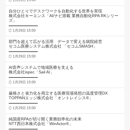
1月29日 15:00
自分ひとりでデスクワークを自動化する世界を実現
株式会社キーエンス「AI/ナビ搭載 業務自動化RPA RKシリー
ズ」
1月29日 15:00
部門を超えて広がる活用 データで変える病院経営
セコム医療システム株式会社 「セコムSMASH」
1月29日 15:00
AI音声システムで地域医療を支える
株式会社ispec「Sail AI」
1月29日 15:00
厳格さと省力化を両立する医療現場発想の温度管理DX
TOPPANエッジ株式会社「オントレイシス®」
1月29日 15:00
純国産RPAが切り開く業務効率化の未来
NTT西日本株式会社「WinActor®」