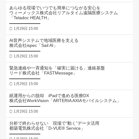
あらゆる現場でいつでも簡単につながる安心を
ウィーメックス株式会社リアルタイム遠隔医療システム
「Teladoc HEALTH」
1月29日 15:00
AI音声システムで地域医療を支える
株式会社ispec「Sail AI」
1月29日 15:00
緊急連絡や一斉通知を「確実に届ける」連絡基盤
リード株式会社「FASTMessage」
1月29日 15:00
紙運用からの脱却 iPadで進める医療DX
株式会社WorkVision「ARTERIA AXIAモバイルシステム」
1月29日 15:00
分析で終わらせない 現場で“動く”データ活用
都築電気株式会社「D-VUE® Service」
1月29日 15:00