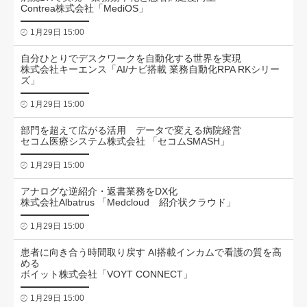
Contrea株式会社「MediOS」
1月29日 15:00
自分ひとりでデスクワークを自動化する世界を実現
株式会社キーエンス「AI/ナビ搭載 業務自動化RPA RKシリー
ズ」
1月29日 15:00
部門を超えて広がる活用 データで変える病院経営
セコム医療システム株式会社 「セコムSMASH」
1月29日 15:00
アナログな逆紹介・返書業務をDX化
株式会社Albatrus 「Medcloud 紹介状クラウド」
1月29日 15:00
患者に向き合う時間取り戻す AI搭載インカムで看護の質を高
める
ボイット株式会社「VOYT CONNECT」
1月29日 15:00