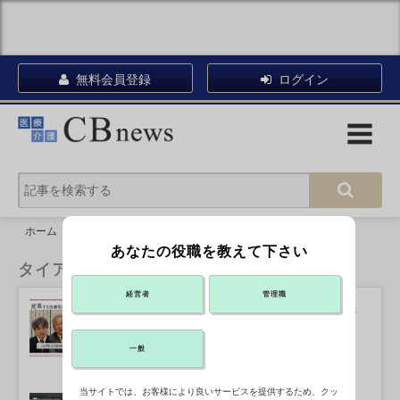
無料会員登録
ログイン
ホーム
タイアップ
あなたの役職を教えて下さい
タイアップ
経営者
管理職
バックアップやVPN機器の安全確保は
IT－BCPで つるぎ町立半田病院・須
藤氏
2025年05月22日 12:00
一般
当サイトでは、お客様により良いサービスを提供するため、クッ