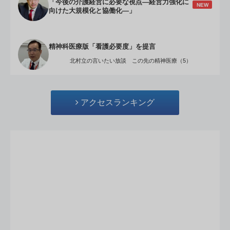
「今後の介護経営に必要な視点―経営力強化に
NEW
向けた大規模化と協働化―」
精神科医療版「看護必要度」を提言
北村立の言いたい放談 この先の精神医療（5）
アクセスランキング