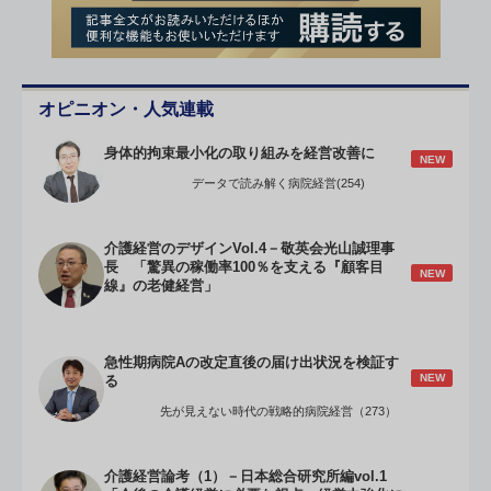
オピニオン・人気連載
身体的拘束最小化の取り組みを経営改善に
NEW
データで読み解く病院経営(254)
介護経営のデザインVol.4－敬英会光山誠理事
長 「驚異の稼働率100％を支える『顧客目
NEW
線』の老健経営」
急性期病院Aの改定直後の届け出状況を検証す
NEW
る
先が見えない時代の戦略的病院経営（273）
介護経営論考（1）－日本総合研究所編vol.1