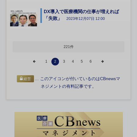
DX導入で医療機関の仕事が増えれば
「失敗」
2023年12月07日 12:00
221件
1
2
3
4
5
6
… このアイコンが付いているのはCBnewsマ
経営
ネジメントの有料記事です。