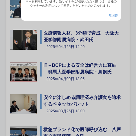
「人」「データ」の一元化で入院日数
キーを利用しています。当サイトをご利用いただく際には、当社の
クッキーの利用について同意いただいたものとみなします。
を短縮 恵寿総合病院・神野氏
2025年05月13日 14:00
無回答
医療情報人材、3分類で育成 大阪大
医学部附属病院・武田氏
2025年04月25日 14:40
IT－BCPによる安全は経営力に直結
群馬大医学部附属病院・鳥飼氏
2025年04月09日 18:05
安全に楽しめる調理済み介護食を追求
するベネッセパレット
2025年03月25日 13:00
救急ブランド化で医師呼び込む 八戸