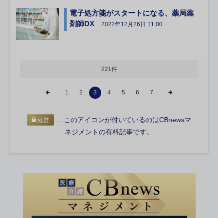
電子処方箋がスタートになる、薬局薬
剤師DX
2022年12月26日 11:00
221件
1
2
3
4
5
6
7
… このアイコンが付いているのはCBnewsマ
経営
ネジメントの有料記事です。