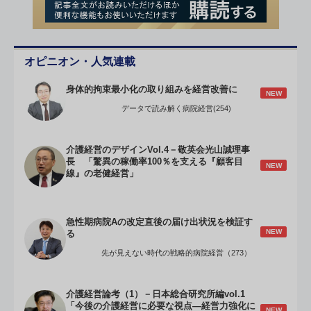
オピニオン・人気連載
身体的拘束最小化の取り組みを経営改善に
NEW
データで読み解く病院経営(254)
介護経営のデザインVol.4－敬英会光山誠理事
長 「驚異の稼働率100％を支える『顧客目
NEW
線』の老健経営」
急性期病院Aの改定直後の届け出状況を検証す
NEW
る
先が見えない時代の戦略的病院経営（273）
介護経営論考（1）－日本総合研究所編vol.1
「今後の介護経営に必要な視点―経営力強化に
NEW