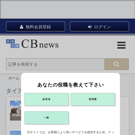
無料会員登録
ログイン
ホーム
タイアップ
あなたの役職を教えて下さい
タイアップ
経営者
管理職
vol.5（最終回） 木の持つ“力”で患
者を元気に
2023年11月30日 13:20
一般
当サイトでは、お客様により良いサービスを提供するため、クッ
vol.4 「居心地のいい小児科クリ