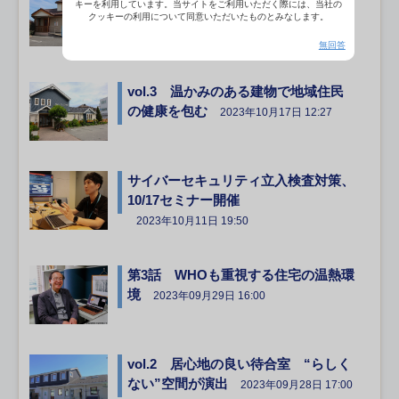
キーを利用しています。当サイトをご利用いただく際には、当社の
ニック」木のぬくもりで安心感
クッキーの利用について同意いただいたものとみなします。
2023年11月06日 17:15
無回答
vol.3 温かみのある建物で地域住民
の健康を包む
2023年10月17日 12:27
サイバーセキュリティ立入検査対策、
10/17セミナー開催
2023年10月11日 19:50
第3話 WHOも重視する住宅の温熱環
境
2023年09月29日 16:00
vol.2 居心地の良い待合室 “らしく
ない”空間が演出
2023年09月28日 17:00