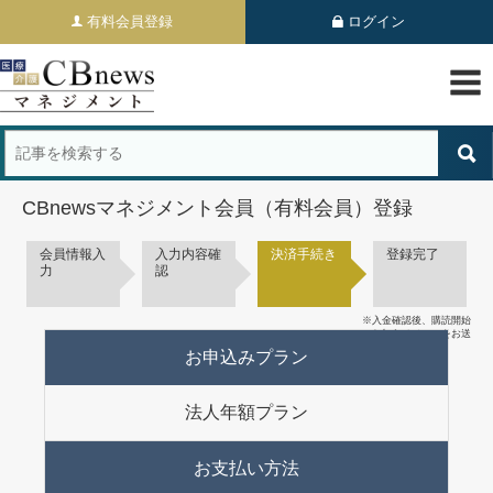
有料会員登録
ログイン
CBnewsマネジメント会員（有料会員）登録
会員情報入
入力内容確
決済手続き
登録完了
力
認
※入金確認後、購読開始
のお知らせメールをお送
りいたします。
お申込みプラン
法人年額プラン
お支払い方法