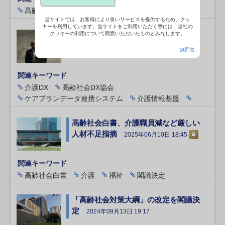
高齢社会
AIロボティクス
介護DX
当サイトでは、お客様により良いサービスを提供するため、クッ
キーを利用しています。当サイトをご利用いただく際には、当社の
介護DX、施設から在宅へ展開拡大の
クッキーの利用について同意いただいたものとみなします。
段階に
2026年07月02日 17:24
無回答
関連キーワード
介護DX
高齢社会DX協会
ケアプランデータ連携システム
介護情報基盤
高齢社会白書、介護職員減など厳しい
人材不足指摘
2025年06月10日 18:45
関連キーワード
高齢社会白書
介護
福祉
閣議決定
「高齢社会対策大綱」の改定を閣議決
定
2024年09月13日 19:17