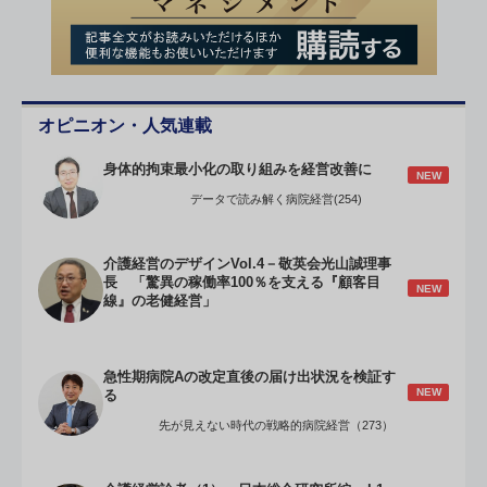
オピニオン・人気連載
身体的拘束最小化の取り組みを経営改善に
NEW
データで読み解く病院経営(254)
介護経営のデザインVol.4－敬英会光山誠理事
長 「驚異の稼働率100％を支える『顧客目
NEW
線』の老健経営」
急性期病院Aの改定直後の届け出状況を検証す
NEW
る
先が見えない時代の戦略的病院経営（273）