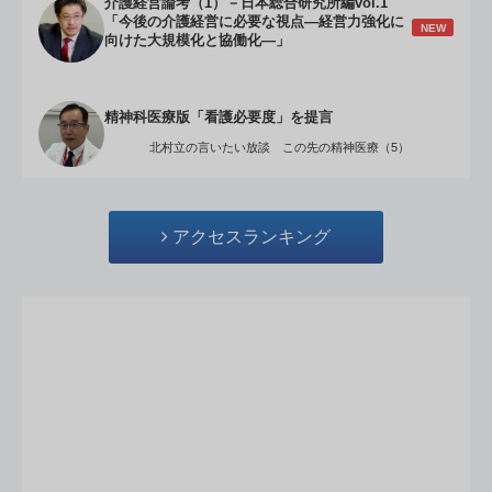
介護経営論考（1）－日本総合研究所編vol.1
「今後の介護経営に必要な視点―経営力強化に
NEW
向けた大規模化と協働化―」
精神科医療版「看護必要度」を提言
北村立の言いたい放談 この先の精神医療（5）
アクセスランキング