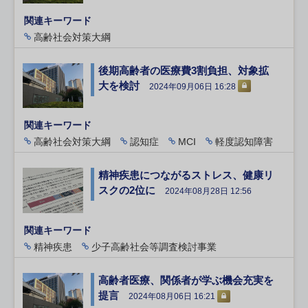
関連キーワード
高齢社会対策大綱
後期高齢者の医療費3割負担、対象拡
大を検討
2024年09月06日 16:28
関連キーワード
高齢社会対策大綱
認知症
MCI
軽度認知障害
精神疾患につながるストレス、健康リ
スクの2位に
2024年08月28日 12:56
関連キーワード
精神疾患
少子高齢社会等調査検討事業
高齢者医療、関係者が学ぶ機会充実を
提言
2024年08月06日 16:21