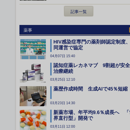
記事一覧
薬事
HIV感染症専門の薬剤師認定制度
同運営で協定
04月07日 15:40
認知症薬レカネマブ 9割超が安
治療継続
03月25日 12:10
薬歴作成時間 生成AIで45％短縮
03月23日 14:30
新薬市場、年平均9.6％成長へ 「
界直行型」開発で
03月11日 12:00