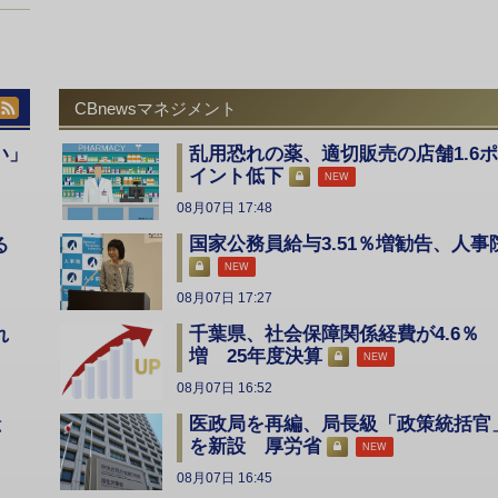
CBnewsマネジメント
い」
乱用恐れの薬、適切販売の店舗1.6ポ
イント低下
NEW
08月07日 17:48
国家公務員給与3.51％増勧告、人事
る
NEW
08月07日 17:27
千葉県、社会保障関係経費が4.6％
入れ
増 25年度決算
NEW
08月07日 16:52
医政局を再編、局長級「政策統括官
総
を新設 厚労省
NEW
08月07日 16:45