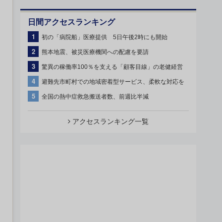
日間アクセスランキング
1
初の「病院船」医療提供 5日午後2時にも開始
2
熊本地震、被災医療機関への配慮を要請
3
驚異の稼働率100％を支える「顧客目線」の老健経営
4
避難先市町村での地域密着型サービス、柔軟な対応を
5
全国の熱中症救急搬送者数、前週比半減
アクセスランキング一覧