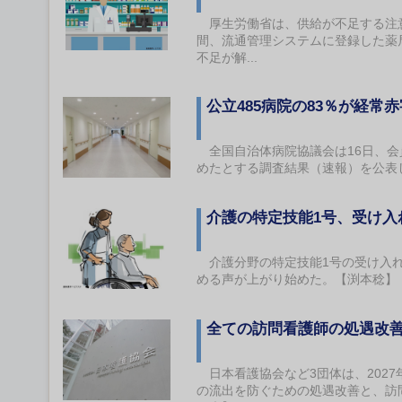
厚生労働省は、供給が不足する注意
間、流通管理システムに登録した薬
不足が解...
公立485病院の83％が経常
全国自治体病院協議会は16日、会員
めたとする調査結果（速報）を公表
介護の特定技能1号、受け
介護分野の特定技能1号の受け入れ
める声が上がり始めた。【渕本稔】
全ての訪問看護師の処遇改
日本看護協会など3団体は、202
の流出を防ぐための処遇改善と、訪