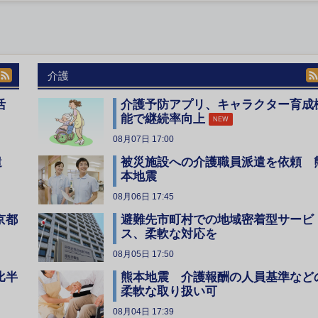
介護
活
介護予防アプリ、キャラクター育成
能で継続率向上
NEW
08月07日 17:00
遣
被災施設への介護職員派遣を依頼 
本地震
08月06日 17:45
京都
避難先市町村での地域密着型サービ
ス、柔軟な対応を
08月05日 17:50
比半
熊本地震 介護報酬の人員基準など
柔軟な取り扱い可
08月04日 17:39