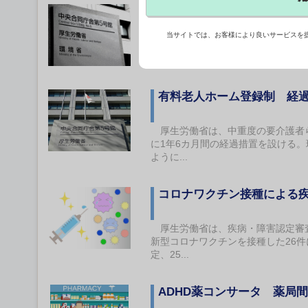
障害福祉の相談支援、協働
当サイトでは、お客様により良いサービスを
厚生労働省の「障害福祉サービス等
の高い相談支援体制を評価する「機
有料老人ホーム登録制 経過
厚生労働省は、中重度の要介護者ら
に1年6カ月間の経過措置を設ける
ように...
コロナワクチン接種による
厚生労働省は、疾病・障害認定審査会
新型コロナワクチンを接種した26
定、25...
ADHD薬コンサータ 薬局