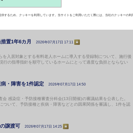
体制評価する加算創設を
2026年07月17日 18:12
提供するため、クッキーを利用しています。当サイトをご利用いただく際には、当社のクッキーの利
報酬改定検証チーム」が17日あり、日本相談支援専門員協会が、質
能強化型」の充実を求めた。【渕本稔】
措置1年6カ月
2026年07月17日 17:11
を入居対象とする有料老人ホームに導入する登録制について、施行後
。現行の指導指針を順守しているホームにとって過度な負担とならない
疾病・障害を1件認定
2026年07月17日 14:50
 感染症・予防接種審査分科会(13日開催)の審議結果を公表した。
件について、予防接種と疾病・障害などとの因果関係を審議し、1件を認
間の譲渡可
2026年07月17日 14:25