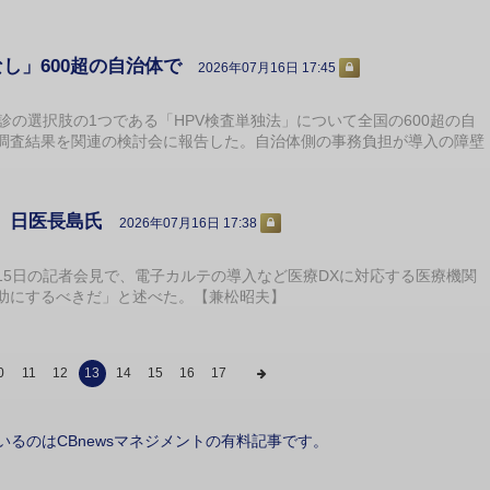
し」600超の自治体で
2026年07月16日 17:45
の選択肢の1つである「HPV検査単独法」について全国の600超の自
調査結果を関連の検討会に報告した。自治体側の事務負担が導入の障壁
」日医長島氏
2026年07月16日 17:38
5日の記者会見で、電子カルテの導入など医療DXに対応する医療機関
助にするべきだ」と述べた。【兼松昭夫】
0
11
12
13
14
15
16
17
いるのはCBnewsマネジメントの有料記事です。