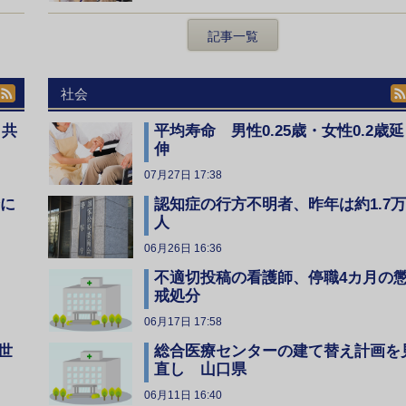
記事一覧
社会
、共
平均寿命 男性0.25歳・女性0.2歳延
伸
07月27日 17:38
全に
認知症の行方不明者、昨年は約1.7万
人
06月26日 16:36
不適切投稿の看護師、停職4カ月の
戒処分
06月17日 17:58
総合医療センターの建て替え計画を
世
直し 山口県
06月11日 16:40