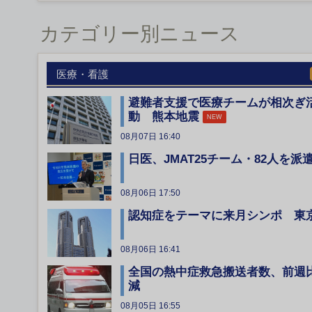
カテゴリー別ニュース
医療・看護
避難者支援で医療チームが相次ぎ
動 熊本地震
NEW
08月07日 16:40
日医、JMAT25チーム・82人を派
08月06日 17:50
認知症をテーマに来月シンポ 東
08月06日 16:41
全国の熱中症救急搬送者数、前週
減
08月05日 16:55