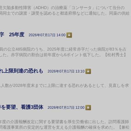
欠陥多動性障害（ADHD）の治療薬「コンサータ」について当分の
局同士での譲渡・譲受を認めると都道府県などに通知した。同薬の供給
赤字 25年度
2026年07月17日 14:00
の公立485病院のうち、2025年度に経常赤字だった病院が83％を占
した。赤字病院の割合は前年度から6ポイント低下した。【松村秀士】
入れ上限到達の恐れも
2026年07月17日 13:10
人数が2028年度末までに上限に達する恐れがあるとして、見直しを求
善を要望、看護3団体
2026年07月17日 12:00
7年度の介護報酬改定に関する要望書を厚生労働省に出した。訪問看護師
問看護事業所の安定的な運営を支える介護報酬の確保を求めた。【兼松