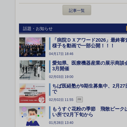
記事一覧
話題・お知らせ
「病院ＤＸアワード2026」最終審
様子を動画で一部公開！！！
04月17日 18:46
愛知県、医療機器産業の展示商談
3月開催
02月03日 19:00
ちば医経塾が9期生募集中、2月27
で
02月02日 11:55
PR
もうすぐ花粉の季節 飛散ピーク
い所で2月下旬から
01月28日 13:40