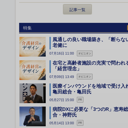
記事一覧
特集
風通しの良い職場築き、「断らな
老健に
07月16日 11:00
オピニオン
在宅と高齢者施設の充実で問われ
「経営理念」
07月09日 13:49
オピニオン
医療インバウンドを地域で受け
亀田総合・亀田氏
05月27日 15:00
PR
病院DXに必要な「3つのR」恵寿
合・神野氏
05月14日 13:00
PR