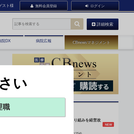
ゲスト様
無料会員登録
ログイン
詳細検索
病院DX
病院広報
CBnewsマネジメント
さい
理職
オピニオン・人気連載
身体的拘束最小化の取り組みを経営改
NEW
善に
データで読み解く病院経営(254)