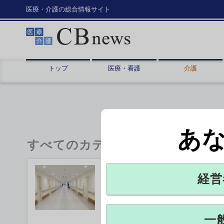
医療・介護の総合情報サイト
トップ
医療・看護
介護
あ
すべてのカテゴリ
看護・多職種協働加算、届け
経営
急性期病棟での多職種協働を評価す
を1日現在、全国の250超の病院が
一