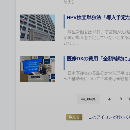
昭夫】
HPV検査単独法「導入予定な
厚生労働省は16日、子宮頸がん検診
治体が導入を予定していないとする
となっ...
医療DXの費用「全額補助に
日本医師会の長島公之常任理事は1
への補助金について「本来は全額補
9
1
44,304件
… このアイコンが付いて
経営