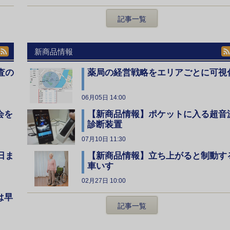
記事一覧
新商品情報
査の
薬局の経営戦略をエリアごとに可視
06月05日 14:00
会を
【新商品情報】ポケットに入る超音
診断装置
07月10日 11:30
日ま
【新商品情報】立ち上がると制動す
車いす
02月27日 10:00
は早
記事一覧