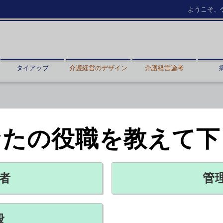
ようこそ、
タイアップ
介護経営のデザイン
介護経営論考
なたの役職を教えて下
出250病院超え
2026年07月17日 18:15
者
管
るため、6月の診療報酬改定で新設された「看護・多職種協働加算」
届け出ていることが分かった。【兼松昭夫】
般