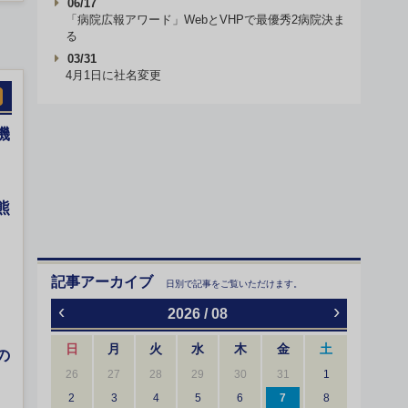
06/17
「病院広報アワード」WebとVHPで最優秀2病院決ま
る
03/31
4月1日に社名変更
機
熊
記事アーカイブ
日別で記事をご覧いただけます。
‹
›
2026 / 08
日
月
火
水
木
金
土
の
26
27
28
29
30
31
1
2
3
4
5
6
7
8