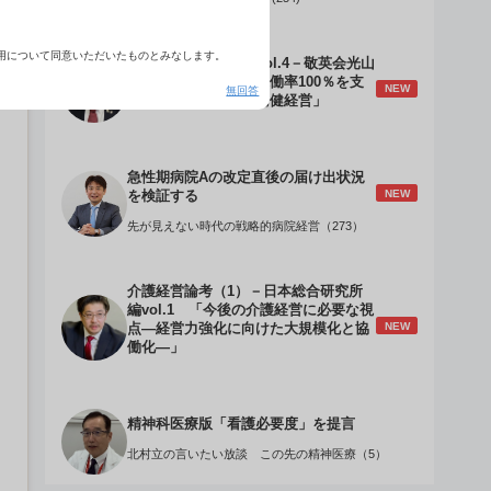
用について同意いただいたものとみなします。
介護経営のデザインVol.4－敬英会光山
誠理事長 「驚異の稼働率100％を支
NEW
無回答
える『顧客目線』の老健経営」
急性期病院Aの改定直後の届け出状況
NEW
を検証する
先が見えない時代の戦略的病院経営（273）
介護経営論考（1）－日本総合研究所
編vol.1 「今後の介護経営に必要な視
NEW
点―経営力強化に向けた大規模化と協
働化―」
精神科医療版「看護必要度」を提言
北村立の言いたい放談 この先の精神医療（5）