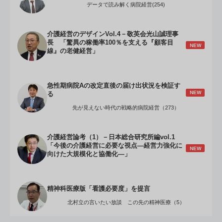
データで読み解く病院経営(254)
介護経営のデザインVol.4－敬英会光山誠理事
長 「驚異の稼働率100％を支える『顧客目
NEW
線』の老健経営」
急性期病院Aの改定直後の届け出状況を検証す
NEW
る
先が見えない時代の戦略的病院経営（273）
介護経営論考（1）－日本総合研究所編vol.1
「今後の介護経営に必要な視点―経営力強化に
NEW
向けた大規模化と協働化―」
精神科医療版「看護必要度」を提言
北村立の言いたい放談 この先の精神医療（5）