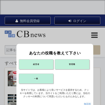
無料会員登録
ログイン
あなたの役職を教えて下さい
すべてのカテゴリ
経営者
管理職
熱中症救急搬送者、全国で45人死亡
2026年07月29日 13:25
一般
当サイトでは、お客様により良いサービスを提供するため、クッ
キーを利用しています。当サイトをご利用いただく際には、当社の
熊本地震の被災者 マイナ保険証なし
クッキーの利用について同意いただいたものとみなします。
で受診可
2026年07月29日 13:00
無回答