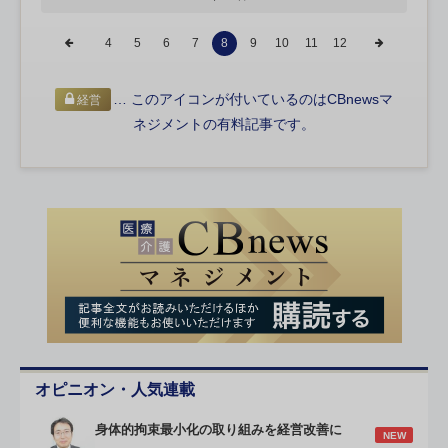
4
5
6
7
8
9
10
11
12
… このアイコンが付いているのはCBnewsマ
経営
ネジメントの有料記事です。
オピニオン・人気連載
身体的拘束最小化の取り組みを経営改善に
NEW