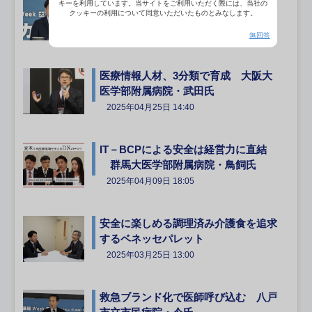
「人」「データ」の一元化で入院日数
キーを利用しています。当サイトをご利用いただく際には、当社の
クッキーの利用について同意いただいたものとみなします。
を短縮 恵寿総合病院・神野氏
2025年05月13日 14:00
無回答
医療情報人材、3分類で育成 大阪大
医学部附属病院・武田氏
2025年04月25日 14:40
IT－BCPによる安全は経営力に直結
群馬大医学部附属病院・鳥飼氏
2025年04月09日 18:05
安全に楽しめる調理済み介護食を追求
するベネッセパレット
2025年03月25日 13:00
救急ブランド化で医師呼び込む 八戸