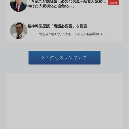
「今後の介護経営に必要な視点―経営力強化に
NEW
向けた大規模化と協働化―」
精神科医療版「看護必要度」を提言
北村立の言いたい放談 この先の精神医療（5）
アクセスランキング