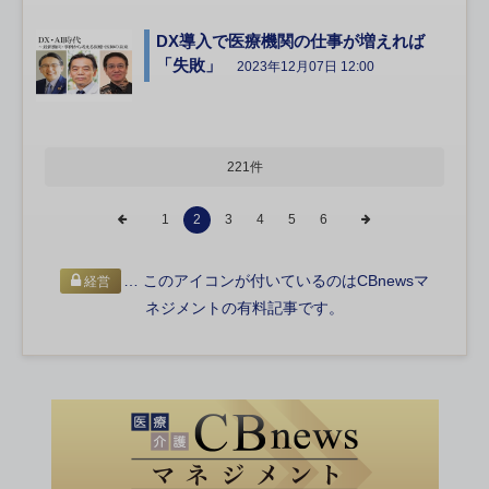
DX導入で医療機関の仕事が増えれば
「失敗」
2023年12月07日 12:00
221件
1
2
3
4
5
6
… このアイコンが付いているのはCBnewsマ
経営
ネジメントの有料記事です。