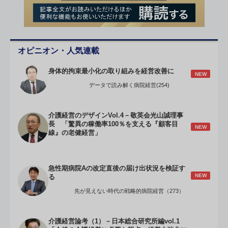
オピニオン・人気連載
身体的拘束最小化の取り組みを経営改善に
NEW
データで読み解く病院経営(254)
介護経営のデザインVol.4－敬英会光山誠理事
長 「驚異の稼働率100％を支える『顧客目
NEW
線』の老健経営」
急性期病院Aの改定直後の届け出状況を検証す
NEW
る
先が見えない時代の戦略的病院経営（273）
介護経営論考（1）－日本総合研究所編vol.1