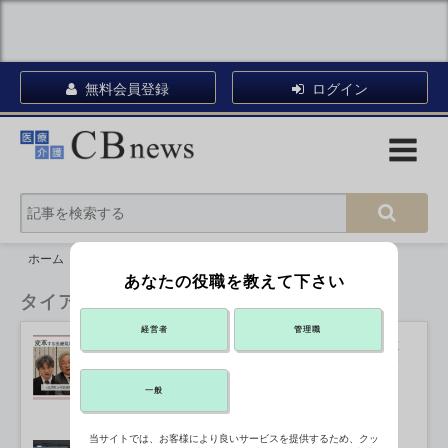
無料会員登録
ログイン
ホーム
タイアップ
あなたの役職を教えて下さい
タイアップ
経営者
管理職
バックアップやVPN機器の安全確保は
IT－BCPで つるぎ町立半田病院・須
藤氏
2025年05月22日 12:00
一般
当サイトでは、お客様により良いサービスを提供するため、クッ