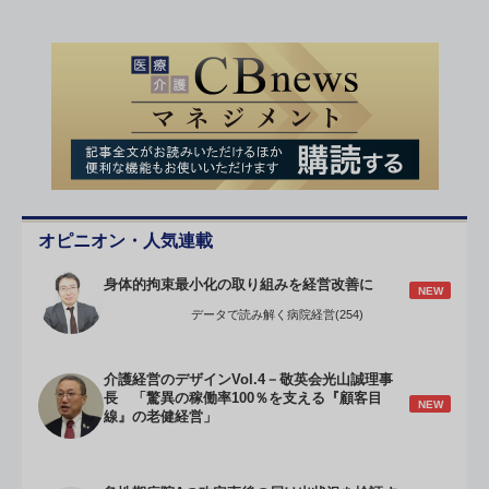
オピニオン・人気連載
身体的拘束最小化の取り組みを経営改善に
NEW
データで読み解く病院経営(254)
介護経営のデザインVol.4－敬英会光山誠理事
長 「驚異の稼働率100％を支える『顧客目
NEW
線』の老健経営」