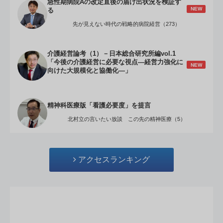
急性期病院Aの改定直後の届け出状況を検証す
NEW
る
先が見えない時代の戦略的病院経営（273）
介護経営論考（1）－日本総合研究所編vol.1
「今後の介護経営に必要な視点―経営力強化に
NEW
向けた大規模化と協働化―」
精神科医療版「看護必要度」を提言
北村立の言いたい放談 この先の精神医療（5）
アクセスランキング