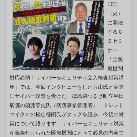
17日
（火）
に開催
するＣ
Ｂセミ
ナー
「全医
療機関
対応必須！サイバーセキュリティ立入検査対策講
座」では、今回インタビューをした片山氏と実際
にサイバー攻撃を受けた、徳島県つるぎ町立半田
病院の須藤泰史氏（病院事業管理者）、トレンド
マイクロの松山征嗣氏がタッグを組み、今後の対
策について語ります。サイバーセキュリティ対策
が義務付けられた医療機関にとって必見の内容で