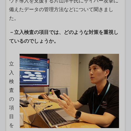
ウド導入を支援する片山洋平氏にサイバー攻撃に
備えたデータの管理方法などについて聞きまし
た。
－立入検査の項目では、どのような対策を重視し
ているのでしょうか。
立
入
検
査
の
項
目
を