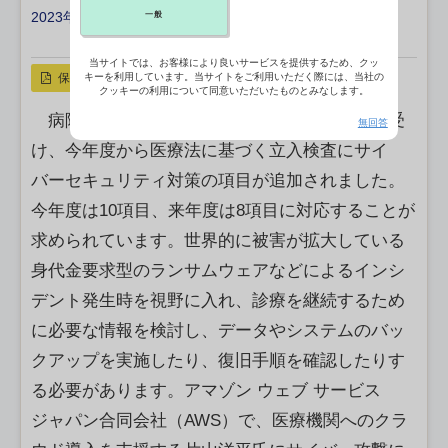
2023年10月11日 19:50
一般
X ポスト
リンクをコピー
当サイトでは、お客様により良いサービスを提供するため、クッ
保存
キーを利用しています。当サイトをご利用いただく際には、当社の
クッキーの利用について同意いただいたものとみなします。
病院へのサイバー攻撃が相次いでいる事態を受
無回答
け、今年度から医療法に基づく立入検査にサイ
バーセキュリティ対策の項目が追加されました。
今年度は10項目、来年度は8項目に対応することが
求められています。世界的に被害が拡大している
身代金要求型のランサムウェアなどによるインシ
デント発生時を視野に入れ、診療を継続するため
に必要な情報を検討し、データやシステムのバッ
クアップを実施したり、復旧手順を確認したりす
る必要があります。アマゾン ウェブ サービス
ジャパン合同会社（AWS）で、医療機関へのクラ