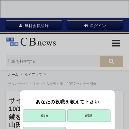
無料会員登録
ログイン
ホーム
タイアップ
サイバーセキュリティ立入検査対策、10/17セミナー開催
サイバーセキュリティ立入検査対策、
あなたの役職を教えて下さい
10/17セミナー開催
鍵を握るバックアップ対策、AWS片
経営者
管理職
山氏が解説
PR