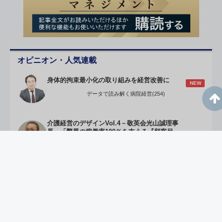
オピニオン・人気連載
身体的拘束最小化の取り組みを経営改善に
NEW
データで読み解く病院経営(254)
介護経営のデザインVol.4－敬英会光山誠理事
長 「驚異の稼働率100％を支える『顧客目
NEW
線』の老健経営」
急性期病院Aの改定直後の届け出状況を検証す
NEW
る
先が見えない時代の戦略的病院経営（273）