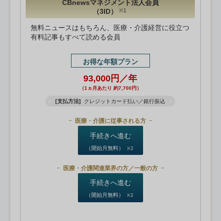
CBnewsマネジメント法人会員
（3ID）
※1
無料ニュースはもちろん、医療・介護経営に役立つ
有料記事もすべて読める会員
お得な年額プラン
93,000円／年
（1ヵ月あたり 約7,700円）
[支払方法]
クレジットカード払い／銀行振込
医療・介護に従事される方
手続きへ進む
（開始月無料）
※2
医療・介護関連業界の方／一般の方
手続きへ進む
（開始月無料）
※2