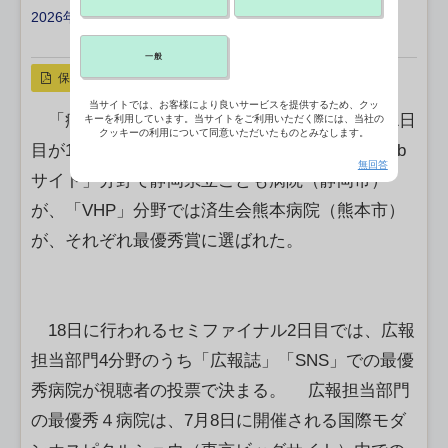
2026年06月17日 17:47
X ポスト
リンクをコピー
一般
保存
当サイトでは、お客様により良いサービスを提供するため、クッ
「病院広報アワード2026」セミファイナルの1日
キーを利用しています。当サイトをご利用いただく際には、当社の
クッキーの利用について同意いただいたものとみなします。
目が17日に行われた。広報担当部門のうち「Web
無回答
サイト」分野で静岡県立こども病院（静岡市）
が、「VHP」分野では済生会熊本病院（熊本市）
が、それぞれ最優秀賞に選ばれた。
18日に行われるセミファイナル2日目では、広報
担当部門4分野のうち「広報誌」「SNS」での最優
秀病院が視聴者の投票で決まる。 広報担当部門
の最優秀４病院は、7月8日に開催される国際モダ