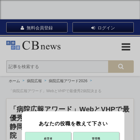
無料会員登録
ログイン
ホーム
病院広報
病院広報アワード2026
「病院広報アワード」WebとVHPで最優秀2病院決まる
「病院広報アワード」WebとVHPで最
優秀2病院決まる
あなたの役職を教えて下さい
静岡県立こども病院、済生会熊本病
院 18日は広報誌、SNS
経営者
管理職