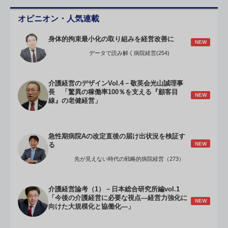
オピニオン・人気連載
身体的拘束最小化の取り組みを経営改善に
NEW
データで読み解く病院経営(254)
介護経営のデザインVol.4－敬英会光山誠理事
長 「驚異の稼働率100％を支える『顧客目
NEW
線』の老健経営」
急性期病院Aの改定直後の届け出状況を検証す
NEW
る
先が見えない時代の戦略的病院経営（273）
介護経営論考（1）－日本総合研究所編vol.1
「今後の介護経営に必要な視点―経営力強化に
NEW
向けた大規模化と協働化―」