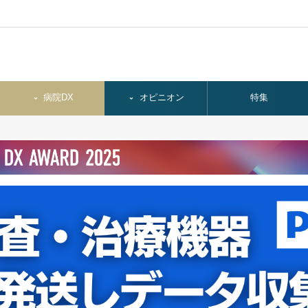
病院DX
オピニオン
特集