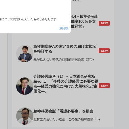
介護経営のデザインVol.4－敬英会光山
用について同意いただいたものとみなします。
誠理事長 「驚異の稼働率100％を支
NEW
える『顧客目線』の老健経営」
無回答
急性期病院Aの改定直後の届け出状況
NEW
を検証する
先が見えない時代の戦略的病院経営（273）
介護経営論考（1）－日本総合研究所
編vol.1 「今後の介護経営に必要な視
NEW
点―経営力強化に向けた大規模化と協
働化―」
精神科医療版「看護必要度」を提言
北村立の言いたい放談 この先の精神医療（5）