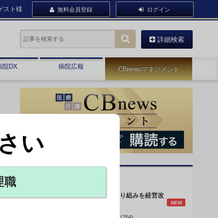
ゲスト様
無料会員登録
ログイン
詳細検索
病院DX
病院広報
CBnewsマネジメント
さい
オピニオン・人気連載
理職
身体的拘束最小化の取り組みを経営改
NEW
善に
データで読み解く病院経営(254)