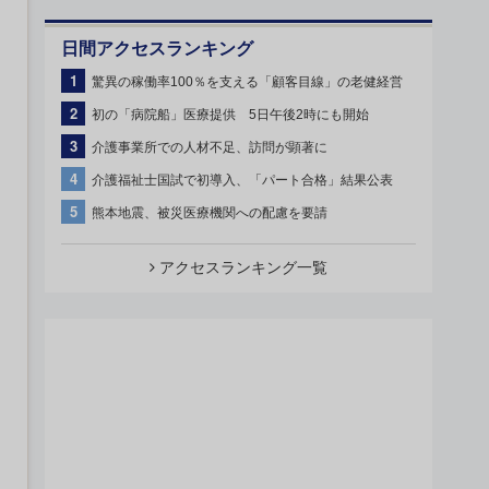
日間アクセスランキング
1
驚異の稼働率100％を支える「顧客目線」の老健経営
2
初の「病院船」医療提供 5日午後2時にも開始
3
介護事業所での人材不足、訪問が顕著に
4
介護福祉士国試で初導入、「パート合格」結果公表
5
熊本地震、被災医療機関への配慮を要請
アクセスランキング一覧