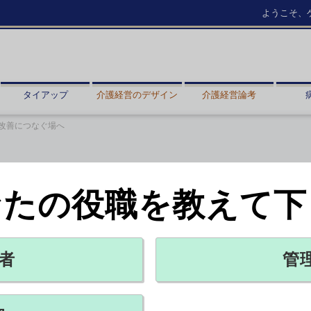
ようこそ、
タイアップ
介護経営のデザイン
介護経営論考
改善につなぐ場へ
なたの役職を教えて下
」来月開幕 経営改善につなぐ場へ
地氏
PR
者
管
X ポスト
リンクをコピー