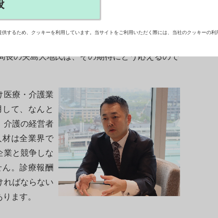
般
ジャパン東京」（東京展）が10月1日、千葉市の
価高騰による収益悪化や人手不足など課題山積の医
提供するため、クッキーを利用しています。当サイトをご利用いただく際には、当社のクッキーの利
からの東京展への期待は、いつも以上に大きい。主
事務局長の矢島大地氏は、その期待にどう応えるので
け医療・介護業
用して、なんと
・介護の経営者
人材は全業界で
企業と競争しな
せん。診療報酬
ければならない
あります。