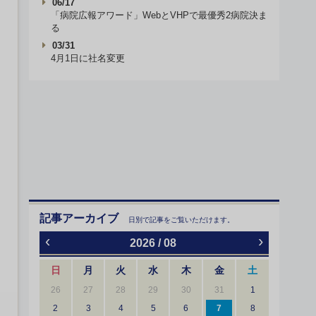
06/17
「病院広報アワード」WebとVHPで最優秀2病院決ま
る
03/31
4月1日に社名変更
記事アーカイブ
日別で記事をご覧いただけます。
‹
›
2026 / 08
日
月
火
水
木
金
土
26
27
28
29
30
31
1
2
3
4
5
6
7
8