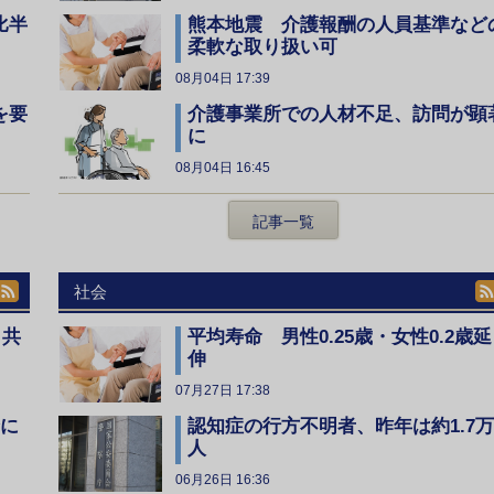
比半
熊本地震 介護報酬の人員基準など
柔軟な取り扱い可
08月04日 17:39
を要
介護事業所での人材不足、訪問が顕
に
08月04日 16:45
記事一覧
社会
、共
平均寿命 男性0.25歳・女性0.2歳延
伸
07月27日 17:38
全に
認知症の行方不明者、昨年は約1.7万
人
06月26日 16:36