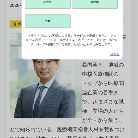
経営者
管理職
2026年02月13日 12:00
X ポスト
リンクをコピー
一般
保存
当サイトでは、お客様により良いサービスを提供するため、クッ
第9期の塾生募集
キーを利用しています。当サイトをご利用いただく際には、当社の
クッキーの利用について同意いただいたものとみなします。
を開始したちば医
無回答
経塾。実践的な講
義内容と、地域の
中核医療機関の
トップから医療関
連企業の若手ま
で、さまざまな職
種・立場の人たち
が全国から集うこ
とで知られている。医療機関経営人材を惹きつけ