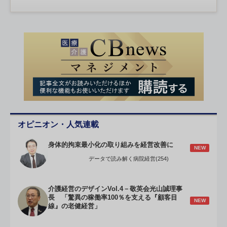
オピニオン・人気連載
身体的拘束最小化の取り組みを経営改善に
NEW
データで読み解く病院経営(254)
介護経営のデザインVol.4－敬英会光山誠理事
長 「驚異の稼働率100％を支える『顧客目
NEW
線』の老健経営」