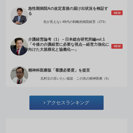
急性期病院Aの改定直後の届け出状況を検証す
NEW
る
先が見えない時代の戦略的病院経営（273）
介護経営論考（1）－日本総合研究所編vol.1
「今後の介護経営に必要な視点―経営力強化に
NEW
向けた大規模化と協働化―」
精神科医療版「看護必要度」を提言
北村立の言いたい放談 この先の精神医療（5）
アクセスランキング