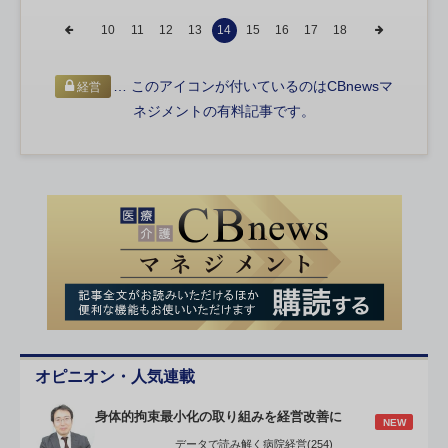
10
11
12
13
14
15
16
17
18
… このアイコンが付いているのはCBnewsマ
経営
ネジメントの有料記事です。
オピニオン・人気連載
身体的拘束最小化の取り組みを経営改善に
NEW
データで読み解く病院経営(254)