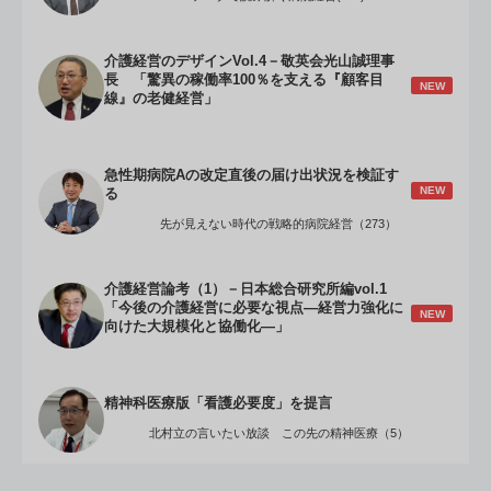
介護経営のデザインVol.4－敬英会光山誠理事
長 「驚異の稼働率100％を支える『顧客目
NEW
線』の老健経営」
急性期病院Aの改定直後の届け出状況を検証す
NEW
る
先が見えない時代の戦略的病院経営（273）
介護経営論考（1）－日本総合研究所編vol.1
「今後の介護経営に必要な視点―経営力強化に
NEW
向けた大規模化と協働化―」
精神科医療版「看護必要度」を提言
北村立の言いたい放談 この先の精神医療（5）