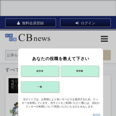
無料会員登録
ログイン
あなたの役職を教えて下さい
すべてのカテゴリ
経営者
管理職
26年の医療機関の倒産が昨年上回る
ペースに
2026年07月15日 17:41
一般
当サイトでは、お客様により良いサービスを提供するため、クッ
キーを利用しています。当サイトをご利用いただく際には、当社の
医療・介護計画、病床転換量から地域
クッキーの利用について同意いただいたものとみなします。
の連携機能へ
2026年07月15日 14:30
無回答