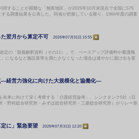
することが困難な「無医地区」が2025年10月末現在で全国に575
とする調査結果を公表した。同省が把握している限り、1966年度の調査
った翌月から算定不可
2026年07月31日 15:55
酬改定の「疑義解釈資料（その11）」で、ベースアップ評価料や看護職
人」になるなど施設基準を満たさなくなった場合は速やかに届け出を変
点―経営力強化に向けた大規模化と協働化―
未来に向けて深く考察する「介護経営論考」。シンクタンク5社（日
究所・野村総合研究所・みずほ総合研究所・三菱総合研究所）がリレー形
算定に」緊急要望
2026年07月31日 12:20