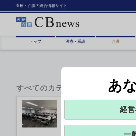
医療・介護の総合情報サイト
トップ
医療・看護
介護
あ
すべてのカテゴリ
「全国値」未満は緩和検討
経営
厚生労働省は31日、「医師養成過
臨時定員の調整方法案を示した。26
県を中...
一