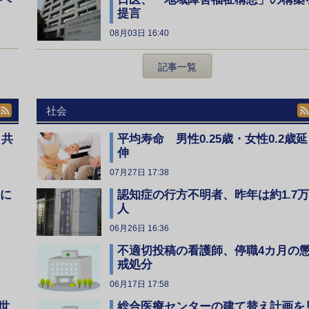
提言
08月03日 16:40
記事一覧
社会
、共
平均寿命 男性0.25歳・女性0.2歳延
伸
07月27日 17:38
全に
認知症の行方不明者、昨年は約1.7万
人
06月26日 16:36
不適切投稿の看護師、停職4カ月の
戒処分
06月17日 17:58
総合医療センターの建て替え計画を
世