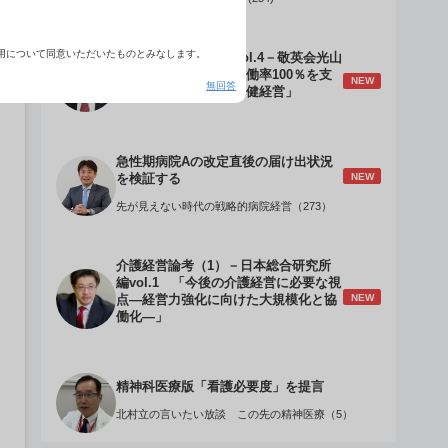
用について同意いただいたものとみなします。
介護経営のデザインVol.4－敬英会光山
誠理事長 「驚異の稼働率100％を支
NEW
無回答
える『顧客目線』の老健経営」
急性期病院Aの改定直後の届け出状況
NEW
を検証する
先が見えない時代の戦略的病院経営（273）
介護経営論考（1）－日本総合研究所
編vol.1 「今後の介護経営に必要な視
NEW
点―経営力強化に向けた大規模化と協
働化―」
精神科医療版「看護必要度」を提言
北村立の言いたい放談 この先の精神医療（5）