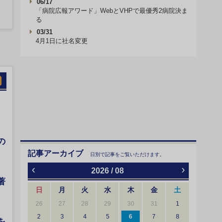
06/17
「病院広報アワード」WebとVHPで最優秀2病院決ま
る
03/31
4月1日に社名変更
の
記事アーカイブ
日別で記事をご覧いただけます。
‹
›
2026 / 08
著
日
月
火
水
木
金
土
26
27
28
29
30
31
1
2
3
4
5
6
7
8
を