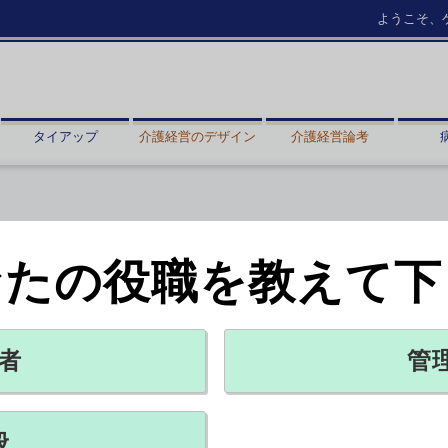
ようこそ、
タイアップ
介護経営のデザイン
介護経営論考
なたの役職を教えて下
 厚労省
2026年07月31日 18:06
者
管
程を通じた医師の偏在対策等に関する検討会」で、2028年度の医学部
年度の臨時定員958人から全国で引き続き削減する。27年度の医師多数
般