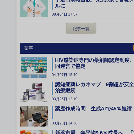
ルに
08月04日 17:57
記事一覧
薬事
HIV感染症専門の薬剤師認定制度
同運営で協定
04月07日 15:40
認知症薬レカネマブ 9割超が安
治療継続
03月25日 12:10
薬歴作成時間 生成AIで45％短縮
03月23日 14:30
新薬市場、年平均9.6％成長へ 「