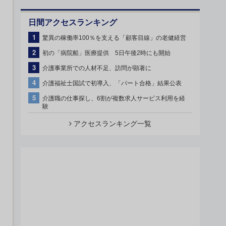
日間アクセスランキング
1
驚異の稼働率100％を支える「顧客目線」の老健経営
2
初の「病院船」医療提供 5日午後2時にも開始
3
介護事業所での人材不足、訪問が顕著に
4
介護福祉士国試で初導入、「パート合格」結果公表
5
介護職の仕事探し、6割が複数求人サービス利用を経
験
アクセスランキング一覧