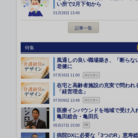
い所で2月下旬から
01月28日 13:40
記事一覧
特集
風通しの良い職場築き、「断らな
老健に
07月16日 11:00
オピニオン
在宅と高齢者施設の充実で問われ
「経営理念」
07月09日 13:49
オピニオン
医療インバウンドを地域で受け
亀田総合・亀田氏
05月27日 15:00
PR
病院DXに必要な「3つのR」恵寿