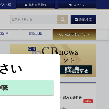
ゲスト様
無料会員登録
ログイン
詳細検索
病院DX
病院広報
CBnewsマネジメント
さい
理職
オピニオン・人気連載
身体的拘束最小化の取り組みを経営改
NEW
善に
データで読み解く病院経営(254)