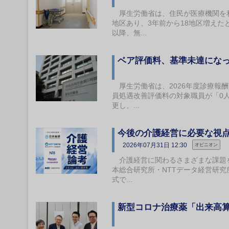
厚生労働省は、住民が医療機関を利用
地区あり、3年前から18地区増えた
以降、無...
ベア評価料、基準未達にな
厚生労働省は、2026年度診療報
員処遇改善評価料の対象職員が「0
更し、...
今後の介護経営に必要な視
2026年07月31日 12:30
オピニオン
介護経営に関わるさまざまな課題を
本総合研究所・NTTデータ経営研
式で...
新型コロナ治療薬「出来高