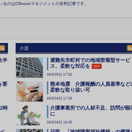
いるのはCBnewsマネジメントの有料記事です。
介護
比半
避難先市町村での地域密着型サービ
ス、柔軟な対応を
NEW
08月05日 17:50
を要
熊本地震 介護報酬の人員基準など
柔軟な取り扱い可
08月04日 17:39
2時
介護事業所での人材不足、訪問が顕
に
08月04日 16:45
レベ
日医、「地域障害福祉構想」の構築