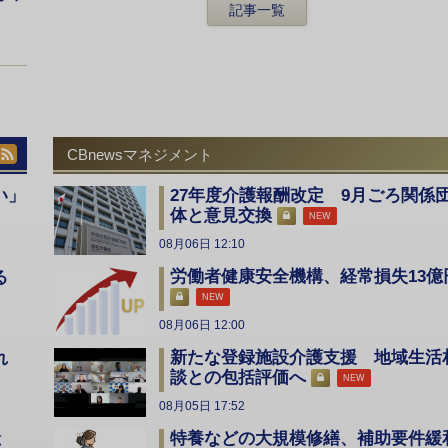
記事一覧
CBnewsマネジメント
い」
27年度介護報酬改定 9月ごろ関係
体と意見交換
NEW
08月06日 12:10
労働者健康安全機構、経常損失13億
る
NEW
08月06日 12:00
新たな登録施設介護支援 地域生活
入れ
談との包括評価へ
NEW
08月05日 17:52
特養などの大規模修繕、補助要件緩
総