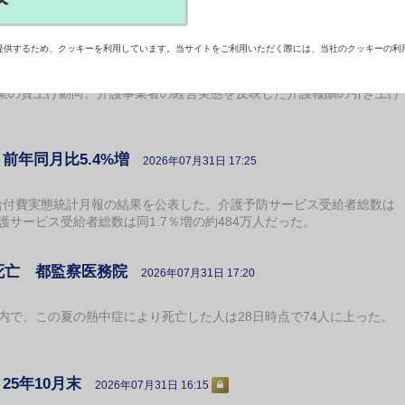
踏まえた引き上げ要請
2026年07月31日 17:58
提供するため、クッキーを利用しています。当サイトをご利用いただく際には、当社のクッキーの利
U）などは31日、介護従事者の賃金水準が全産業平均と比べて遜色のな
業の賃上げ動向、介護事業者の経営実態を反映した介護報酬の引き上げ
前年同月比5.4%増
2026年07月31日 17:25
付費実態統計月報の結果を公表した。介護予防サービス受給者総数は
介護サービス受給者総数は同1.7％増の約484万人だった。
人死亡 都監察医務院
2026年07月31日 17:20
内で、この夏の熱中症により死亡した人は28日時点で74人に上った。
25年10月末
2026年07月31日 16:15