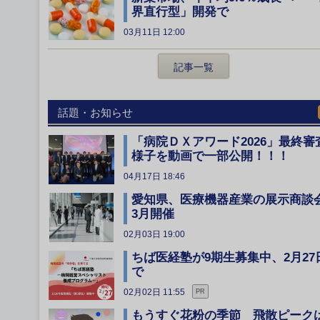
界直行型」開発で
03月11日 12:00
記事一覧
話題・お知らせ
「病院ＤＸアワード2026」最終審
様子を動画で一部公開！！！
04月17日 18:46
愛知県、医療機器産業の展示商談
3月開催
02月03日 19:00
ちば医経塾が9期生募集中、2月27
で
02月02日 11:55
PR
もうすぐ花粉の季節 飛散ピーク