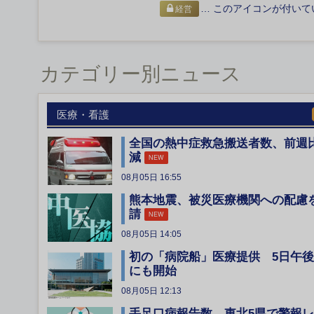
… このアイコンが付いて
経営
カテゴリー別ニュース
医療・看護
全国の熱中症救急搬送者数、前週
減
NEW
08月05日 16:55
熊本地震、被災医療機関への配慮
請
NEW
08月05日 14:05
初の「病院船」医療提供 5日午後
にも開始
08月05日 12:13
手足口病報告数、東北5県で警報