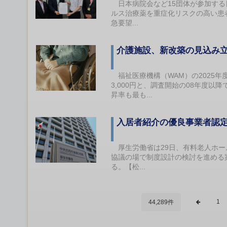
日本病院会など15団体が参加する
ルス治療薬を重症化リスクの高い患
急要望...
介護施設、新改築の見込み
福祉医療機構（WAM）の2025年
3,000円と、調査開始の08年度以降
昇率も最も...
入居者紹介の優良事業者認
厚生労働省は29日、有料老人ホー
協議の場で制度設計の検討を進める
る。【松...
1
44,289件