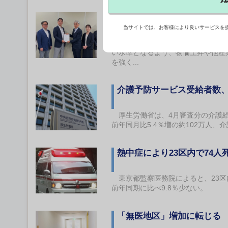
介護報酬、他産業の賃上げ
当サイトでは、お客様により良いサービスを
日本介護クラフトユニオン（NCC
い水準となるよう、物価上昇や他産
を強く...
介護予防サービス受給者数、
厚生労働省は、4月審査分の介護給
前年同月比5.4％増の約102万人、
熱中症により23区内で74
東京都監察医務院によると、23区
前年同期に比べ9.8％少ない。
「無医地区」増加に転じる 