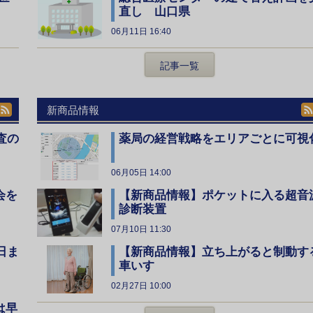
直し 山口県
06月11日 16:40
記事一覧
新商品情報
査の
薬局の経営戦略をエリアごとに可視
06月05日 14:00
会を
【新商品情報】ポケットに入る超音
診断装置
07月10日 11:30
日ま
【新商品情報】立ち上がると制動す
車いす
02月27日 10:00
は早