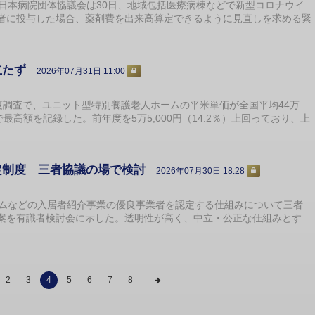
日本病院団体協議会は30日、地域包括医療病棟などで新型コロナウイ
者に投与した場合、薬剤費を出来高算定できるように見直しを求める緊
立たず
2026年07月31日 11:00
度調査で、ユニット型特別養護老人ホームの平米単価が全国平均44万
で最高額を記録した。前年度を5万5,000円（14.2％）上回っており、上
定制度 三者協議の場で検討
2026年07月30日 18:28
ムなどの入居者紹介事業の優良事業者を認定する仕組みについて三者
案を有識者検討会に示した。透明性が高く、中立・公正な仕組みとす
2
3
4
5
6
7
8