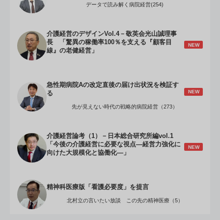
データで読み解く病院経営(254)
介護経営のデザインVol.4－敬英会光山誠理事
長 「驚異の稼働率100％を支える『顧客目
NEW
線』の老健経営」
急性期病院Aの改定直後の届け出状況を検証す
NEW
る
先が見えない時代の戦略的病院経営（273）
介護経営論考（1）－日本総合研究所編vol.1
「今後の介護経営に必要な視点―経営力強化に
NEW
向けた大規模化と協働化―」
精神科医療版「看護必要度」を提言
北村立の言いたい放談 この先の精神医療（5）