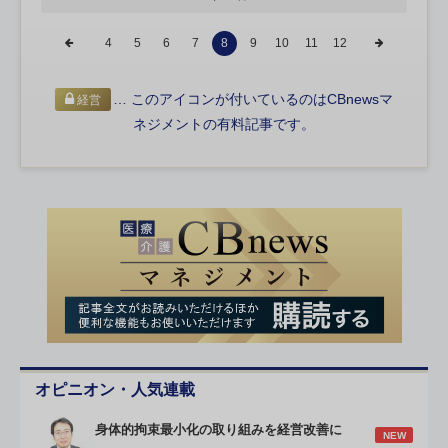
4
5
6
7
8
9
10
11
12
… このアイコンが付いているのはCBnewsマ
経営
ネジメントの有料記事です。
オピニオン・人気連載
身体的拘束最小化の取り組みを経営改善に
NEW