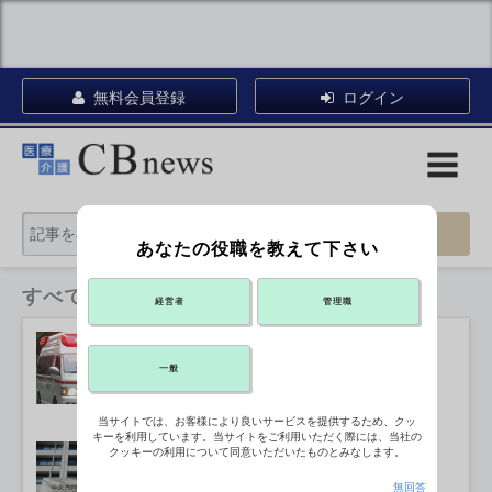
無料会員登録
ログイン
あなたの役職を教えて下さい
すべてのカテゴリ
経営者
管理職
熱中症救急搬送者、全国で45人死亡
2026年07月29日 13:25
一般
当サイトでは、お客様により良いサービスを提供するため、クッ
キーを利用しています。当サイトをご利用いただく際には、当社の
熊本地震の被災者 マイナ保険証なし
クッキーの利用について同意いただいたものとみなします。
で受診可
2026年07月29日 13:00
無回答