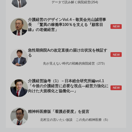
データで読み解く病院経営(254)
介護経営のデザインVol.4－敬英会光山誠理事
長 「驚異の稼働率100％を支える『顧客目
NEW
線』の老健経営」
急性期病院Aの改定直後の届け出状況を検証す
NEW
る
先が見えない時代の戦略的病院経営（273）
介護経営論考（1）－日本総合研究所編vol.1
「今後の介護経営に必要な視点―経営力強化に
NEW
向けた大規模化と協働化―」
精神科医療版「看護必要度」を提言
北村立の言いたい放談 この先の精神医療（5）