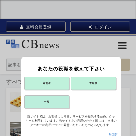
無料会員登録
ログイン
あなたの役職を教えて下さい
すべてのカテゴリ
経営者
管理職
高額薬開発の財源 診療報酬とは別途
確保を
2026年07月27日 13:20
一般
当サイトでは、お客様により良いサービスを提供するため、クッ
キーを利用しています。当サイトをご利用いただく際には、当社の
老朽病院支援、予算編成に向け枠組み
クッキーの利用について同意いただいたものとみなします。
具体化
2026年07月27日 12:06
無回答