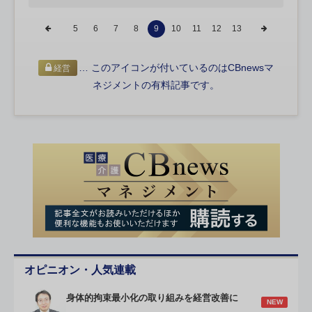
5
6
7
8
9
10
11
12
13
… このアイコンが付いているのはCBnewsマ
経営
ネジメントの有料記事です。
オピニオン・人気連載
身体的拘束最小化の取り組みを経営改善に
NEW