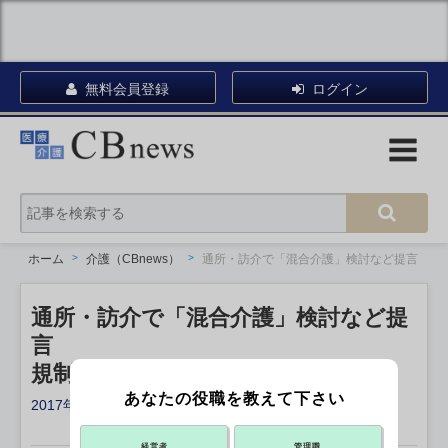
無料会員登録
ログイン
ホーム
介護（CBnews）
通所・訪介で「混合介護」検討など提言
通所・訪介で「混合介護」検討など提
言
規制改革実施計画を閣議決定
あなたの役職を教えて下さい
2017年06月09日 20:00
X ポスト
リンクをコピー
経営者
管理職