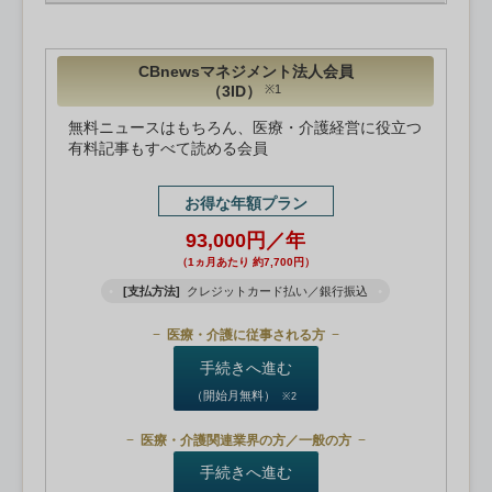
CBnewsマネジメント法人会員
（3ID）
※1
無料ニュースはもちろん、医療・介護経営に役立つ
有料記事もすべて読める会員
お得な年額プラン
93,000円／年
（1ヵ月あたり 約7,700円）
[支払方法]
クレジットカード払い／銀行振込
医療・介護に従事される方
手続きへ進む
（開始月無料）
※2
医療・介護関連業界の方／一般の方
手続きへ進む