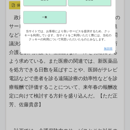
保存
政府は9日、介護保険内のサービスとそれ以外の
一般
サービスを一体的に提供する「混合介護」の推進
当サイトでは、お客様により良いサービスを提供するため、クッ
などを盛り込んだ規制改革実施計画（計画）を閣
キーを利用しています。当サイトをご利用いただく際には、当社の
クッキーの利用について同意いただいたものとみなします。
議決定した。「混合介護」については、特に通所
無回答
介護と訪問介護で、全国的なルールを明確にする
よう求めている。また医療の関連では、新医薬品
を処方できる日数を延ばすことや、医師がテレビ
電話などで患者を診る遠隔診療の効率性などを診
療報酬で評価することについて、来年春の報酬改
定に向けて検討する方針を盛り込んだ。【ただ正
芳、佐藤貴彦】