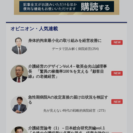
オピニオン・人気連載
身体的拘束最小化の取り組みを経営改善に
NEW
データで読み解く病院経営(254)
介護経営のデザインVol.4－敬英会光山誠理事
長 「驚異の稼働率100％を支える『顧客目
NEW
線』の老健経営」
急性期病院Aの改定直後の届け出状況を検証す
NEW
る
先が見えない時代の戦略的病院経営（273）
介護経営論考（1）－日本総合研究所編vol.1