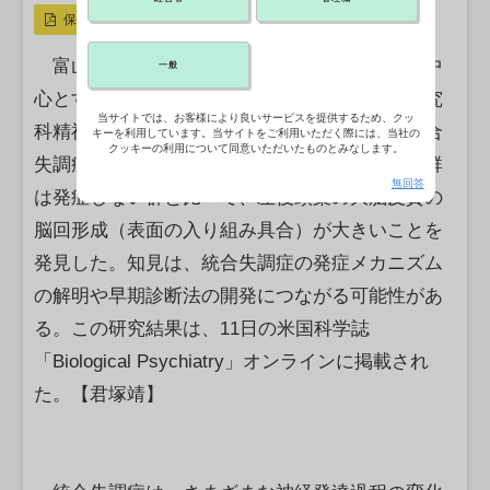
保存
富山大附属病院神経精神科の笹林大樹助教を中
一般
心とする研究グループは、東大大学院医学系研究
当サイトでは、お客様により良いサービスを提供するため、クッ
科精神医学分野の笠井清登教授らと共同で、統合
キーを利用しています。当サイトをご利用いただく際には、当社の
クッキーの利用について同意いただいたものとみなします。
失調症の発症高リスク群のうち、後に発症する群
無回答
は発症しない群と比べて、左後頭葉の大脳皮質の
脳回形成（表面の入り組み具合）が大きいことを
発見した。知見は、統合失調症の発症メカニズム
の解明や早期診断法の開発につながる可能性があ
る。この研究結果は、11日の米国科学誌
「Biological Psychiatry」オンラインに掲載され
た。【君塚靖】