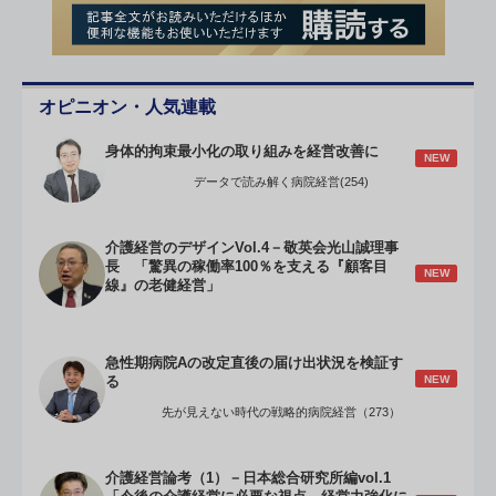
オピニオン・人気連載
身体的拘束最小化の取り組みを経営改善に
NEW
データで読み解く病院経営(254)
介護経営のデザインVol.4－敬英会光山誠理事
長 「驚異の稼働率100％を支える『顧客目
NEW
線』の老健経営」
急性期病院Aの改定直後の届け出状況を検証す
NEW
る
先が見えない時代の戦略的病院経営（273）
介護経営論考（1）－日本総合研究所編vol.1