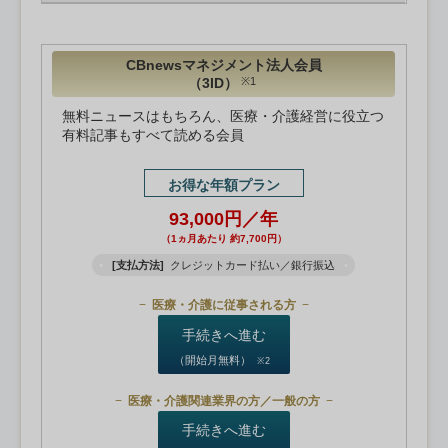
CBnewsマネジメント法人会員
（3ID）
※1
無料ニュースはもちろん、医療・介護経営に役立つ
有料記事もすべて読める会員
お得な年額プラン
93,000円／年
（1ヵ月あたり 約7,700円）
[支払方法]
クレジットカード払い／銀行振込
医療・介護に従事される方
手続きへ進む
（開始月無料）
※2
医療・介護関連業界の方／一般の方
手続きへ進む