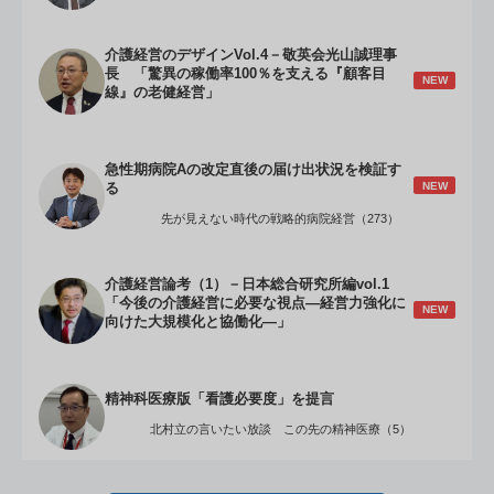
介護経営のデザインVol.4－敬英会光山誠理事
長 「驚異の稼働率100％を支える『顧客目
NEW
線』の老健経営」
急性期病院Aの改定直後の届け出状況を検証す
NEW
る
先が見えない時代の戦略的病院経営（273）
介護経営論考（1）－日本総合研究所編vol.1
「今後の介護経営に必要な視点―経営力強化に
NEW
向けた大規模化と協働化―」
精神科医療版「看護必要度」を提言
北村立の言いたい放談 この先の精神医療（5）