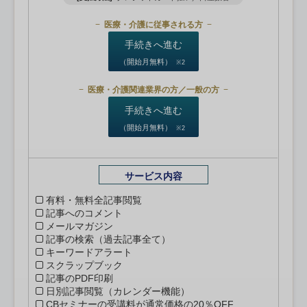
医療・介護に従事される方
手続きへ進む
（開始月無料）
※2
医療・介護関連業界の方／一般の方
手続きへ進む
（開始月無料）
※2
サービス内容
有料・無料全記事閲覧
記事へのコメント
メールマガジン
記事の検索（過去記事全て）
キーワードアラート
スクラップブック
記事のPDF印刷
日別記事閲覧（カレンダー機能）
CBセミナーの受講料が通常価格の20％OFF