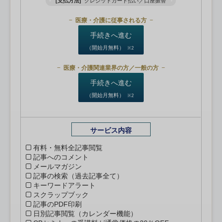
[支払方法]
クレジットカード払い／口座振替
医療・介護に従事される方
手続きへ進む
（開始月無料）
※2
医療・介護関連業界の方／一般の方
手続きへ進む
（開始月無料）
※2
サービス内容
有料・無料全記事閲覧
記事へのコメント
メールマガジン
記事の検索（過去記事全て）
キーワードアラート
スクラップブック
記事のPDF印刷
日別記事閲覧（カレンダー機能）