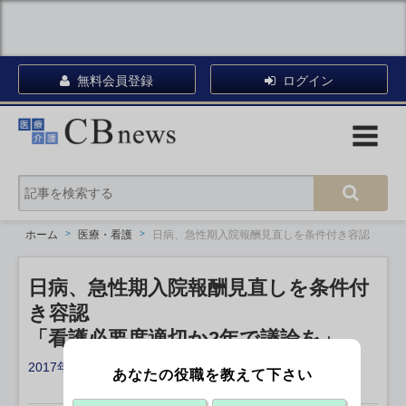
無料会員登録
ログイン
ホーム
医療・看護
日病、急性期入院報酬見直しを条件付き容認
日病、急性期入院報酬見直しを条件付
き容認
「看護必要度適切か2年で議論を」
2017年11月27日 19:43
あなたの役職を教えて下さい
X ポスト
リンクをコピー