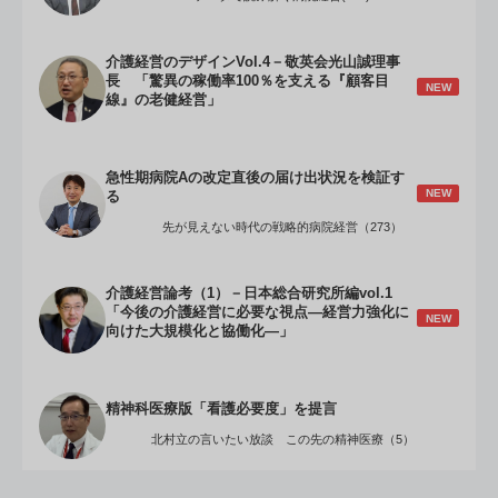
介護経営のデザインVol.4－敬英会光山誠理事
長 「驚異の稼働率100％を支える『顧客目
NEW
線』の老健経営」
急性期病院Aの改定直後の届け出状況を検証す
NEW
る
先が見えない時代の戦略的病院経営（273）
介護経営論考（1）－日本総合研究所編vol.1
「今後の介護経営に必要な視点―経営力強化に
NEW
向けた大規模化と協働化―」
精神科医療版「看護必要度」を提言
北村立の言いたい放談 この先の精神医療（5）