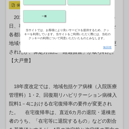
保存
2018年度診療報酬改定に伴い、厚生労働省は6
一般
日、事務連絡「疑義解釈資料（Q＆A）その2」を
当サイトでは、お客様により良いサービスを提供するため、クッ
各都道府県などにあてて出した。今回改定では、
キーを利用しています。当サイトをご利用いただく際には、当社の
クッキーの利用について同意いただいたものとみなします。
地域包括ケア病棟などの在宅復帰率の要件が変更
無回答
されたが、算定方法に「経過措置」が取られた。
【大戸豊】
18年度改定では、地域包括ケア病棟（入院医療
管理料）1・2、回復期リハビリテーション病棟入
院料1－4における在宅復帰率の要件が変更され
た。 在宅復帰率は、直近6カ月の退院・退棟患
者のうち、「在宅等に退院するもの」などの割合