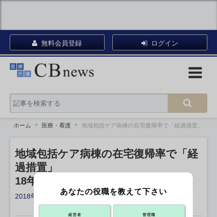
無料会員登録
ログイン
ホーム
医療・看護
地域包括ケア病棟の在宅復帰率で「経過措置」
地域包括ケア病棟の在宅復帰率で「経
過措置」
18年度診療報酬改定、疑義解釈その2
あなたの役職を教えて下さい
2018年04月06日 18:52
X ポスト
リンクをコピー
経営者
管理職