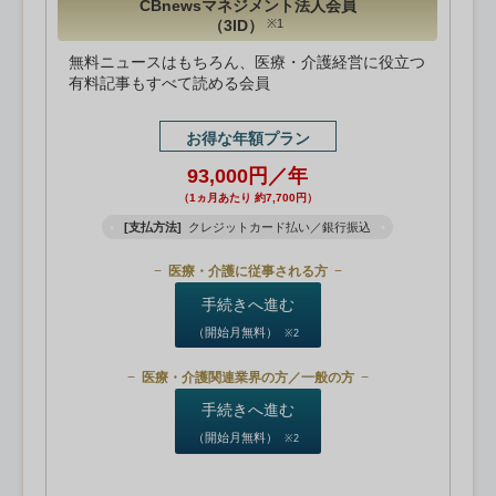
CBnewsマネジメント法人会員
（3ID）
※1
無料ニュースはもちろん、医療・介護経営に役立つ
有料記事もすべて読める会員
お得な年額プラン
93,000円／年
（1ヵ月あたり 約7,700円）
[支払方法]
クレジットカード払い／銀行振込
医療・介護に従事される方
手続きへ進む
（開始月無料）
※2
医療・介護関連業界の方／一般の方
手続きへ進む
（開始月無料）
※2