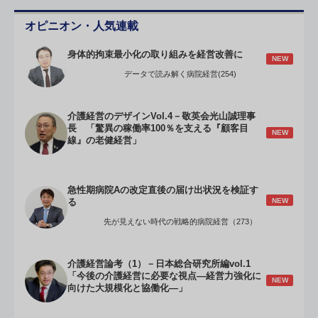
オピニオン・人気連載
身体的拘束最小化の取り組みを経営改善に
NEW
データで読み解く病院経営(254)
介護経営のデザインVol.4－敬英会光山誠理事
長 「驚異の稼働率100％を支える『顧客目
NEW
線』の老健経営」
急性期病院Aの改定直後の届け出状況を検証す
NEW
る
先が見えない時代の戦略的病院経営（273）
介護経営論考（1）－日本総合研究所編vol.1
「今後の介護経営に必要な視点―経営力強化に
NEW
向けた大規模化と協働化―」