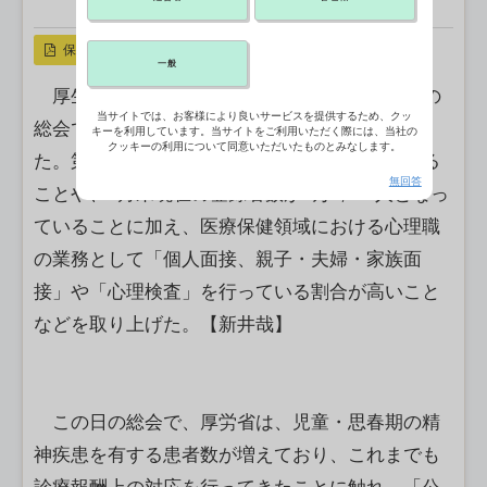
X ポスト
リンクをコピー
保存
一般
厚生労働省は20日、中央社会保険医療協議会の
当サイトでは、お客様により良いサービスを提供するため、クッ
総会で、公認心理師の資格登録者数などを示し
キーを利用しています。当サイトをご利用いただく際には、当社の
クッキーの利用について同意いただいたものとみなします。
た。第1回と第2回試験の合格者が3万6,438人いる
無回答
ことや、9月末現在の登録者数が2万7,344人となっ
ていることに加え、医療保健領域における心理職
の業務として「個人面接、親子・夫婦・家族面
接」や「心理検査」を行っている割合が高いこと
などを取り上げた。【新井哉】
この日の総会で、厚労省は、児童・思春期の精
神疾患を有する患者数が増えており、これまでも