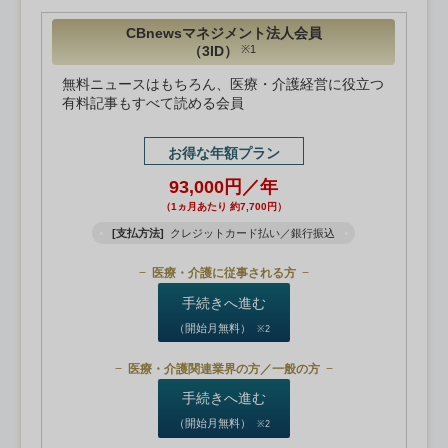
CBnewsマネジメント法人会員
（3ID）
※1
無料ニュースはもちろん、医療・介護経営に役立つ
有料記事もすべて読める会員
お得な年額プラン
93,000円／年
（1ヵ月あたり 約7,700円）
[支払方法]
クレジットカード払い／銀行振込
医療・介護に従事される方
手続きへ進む
（開始月無料）
※2
医療・介護関連業界の方／一般の方
手続きへ進む
（開始月無料）
※2