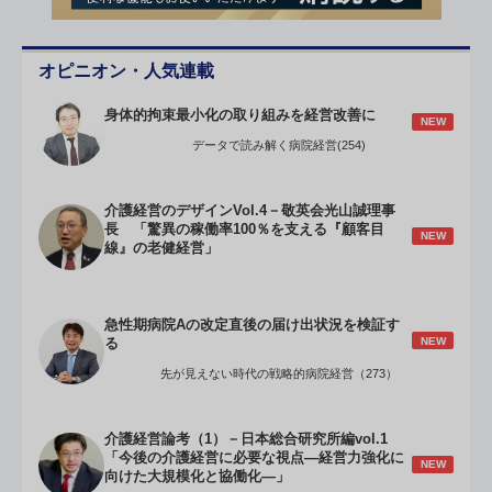
オピニオン・人気連載
身体的拘束最小化の取り組みを経営改善に
NEW
データで読み解く病院経営(254)
介護経営のデザインVol.4－敬英会光山誠理事
長 「驚異の稼働率100％を支える『顧客目
NEW
線』の老健経営」
急性期病院Aの改定直後の届け出状況を検証す
NEW
る
先が見えない時代の戦略的病院経営（273）
介護経営論考（1）－日本総合研究所編vol.1
「今後の介護経営に必要な視点―経営力強化に
NEW
向けた大規模化と協働化―」