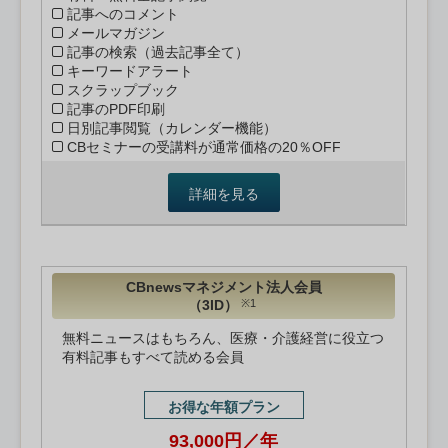
記事へのコメント
メールマガジン
記事の検索（過去記事全て）
キーワードアラート
スクラップブック
記事のPDF印刷
日別記事閲覧（カレンダー機能）
CBセミナーの受講料が通常価格の20％OFF
詳細を見る
CBnewsマネジメント法人会員
（3ID）
※1
無料ニュースはもちろん、医療・介護経営に役立つ
有料記事もすべて読める会員
お得な年額プラン
93,000円／年