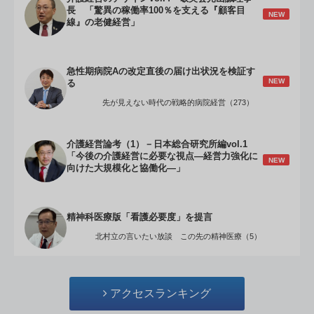
長 「驚異の稼働率100％を支える『顧客目
NEW
線』の老健経営」
急性期病院Aの改定直後の届け出状況を検証す
NEW
る
先が見えない時代の戦略的病院経営（273）
介護経営論考（1）－日本総合研究所編vol.1
「今後の介護経営に必要な視点―経営力強化に
NEW
向けた大規模化と協働化―」
精神科医療版「看護必要度」を提言
北村立の言いたい放談 この先の精神医療（5）
アクセスランキング