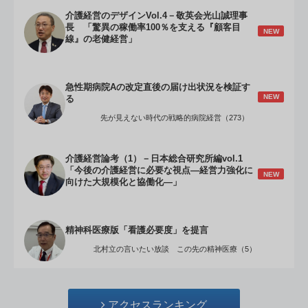
介護経営のデザインVol.4－敬英会光山誠理事
長 「驚異の稼働率100％を支える『顧客目
NEW
線』の老健経営」
急性期病院Aの改定直後の届け出状況を検証す
NEW
る
先が見えない時代の戦略的病院経営（273）
介護経営論考（1）－日本総合研究所編vol.1
「今後の介護経営に必要な視点―経営力強化に
NEW
向けた大規模化と協働化―」
精神科医療版「看護必要度」を提言
北村立の言いたい放談 この先の精神医療（5）
アクセスランキング