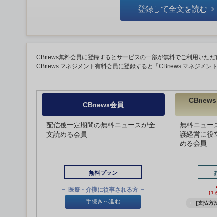
登録して全文を読む
CBnews無料会員に登録するとサービスの一部が無料でご利用いただ
CBnews マネジメント有料会員に登録すると「CBnews マネジメ
CBne
CBnews会員
配信後一定期間の無料ニュースが全
無料ニュー
文読める会員
護経営に役
める会員
無料プラン
医療・介護に従事される方
（1
手続きへ進む
[支払方法