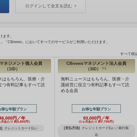
ログインして全文を読む
けます。
ント」「CBnews」においてすべてのサービスがご利用いただけます。
すべて税
wsマネジメント個人会員
CBnewsマネジメント法人会員
（1ID）
（3ID）
※1
スはもちろん、医療・介
無料ニュースはもちろん、医療・介
立つ有料記事もすべて読
護経営に役立つ有料記事もすべて読
める会員
お得な年額プラン
お得な年額プラン
46,000円／年
93,000円／年
ヵ月あたり 約3,800円）
（1ヵ月あたり 約7,700円）
[支払方法]
クレジットカード払い／銀行振
]
クレジットカード払い
込