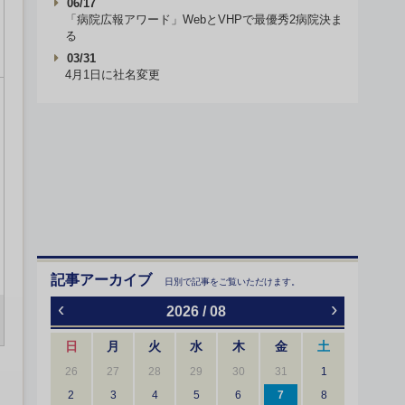
06/17
「病院広報アワード」WebとVHPで最優秀2病院決ま
る
03/31
4月1日に社名変更
記事アーカイブ
日別で記事をご覧いただけます。
‹
›
2026 / 08
日
月
火
水
木
金
土
26
27
28
29
30
31
1
2
3
4
5
6
7
8