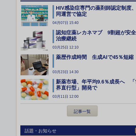
HIV感染症専門の薬剤師認定制度
同運営で協定
04月07日 15:40
認知症薬レカネマブ 9割超が安
治療継続
03月25日 12:10
薬歴作成時間 生成AIで45％短縮
03月23日 14:30
新薬市場、年平均9.6％成長へ 「
界直行型」開発で
03月11日 12:00
記事一覧
話題・お知らせ