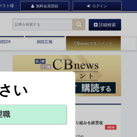
ゲスト様
無料会員登録
ログイン
詳細検索
病院DX
病院広報
CBnewsマネジメント
さい
オピニオン・人気連載
理職
身体的拘束最小化の取り組みを経営改
NEW
善に
データで読み解く病院経営(254)