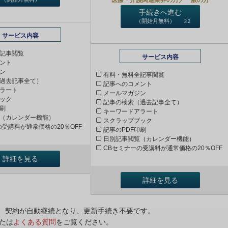
手続きへ進む
（開始月無料）
※2
サービス内容
記事閲覧
サービス内容
ント
ン
有料・無料全記事閲覧
過去記事全て）
記事へのコメント
ラート
メールマガジン
ック
記事の検索（過去記事全て）
印刷
キーワードアラート
（カレンダー機能）
スクラップブック
の受講料が通常価格の20％OFF
記事のPDF印刷
日別記事閲覧（カレンダー機能）
CBセミナーの受講料が通常価格の20％OFF
詳細を見る
詳細を見る
ンは、契約が自動継続となり、更新手続き不要です。
たは
よくある質問
をご覧ください。