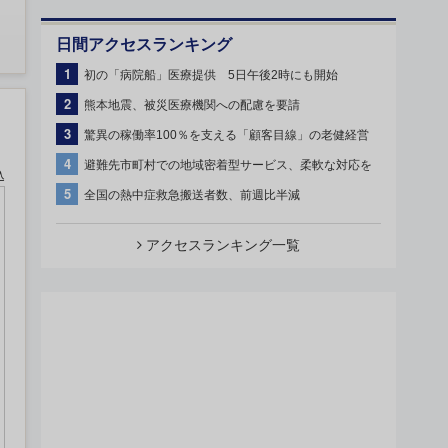
日間アクセスランキング
1
初の「病院船」医療提供 5日午後2時にも開始
2
熊本地震、被災医療機関への配慮を要請
3
驚異の稼働率100％を支える「顧客目線」の老健経営
4
避難先市町村での地域密着型サービス、柔軟な対応を
込
5
全国の熱中症救急搬送者数、前週比半減
アクセスランキング一覧