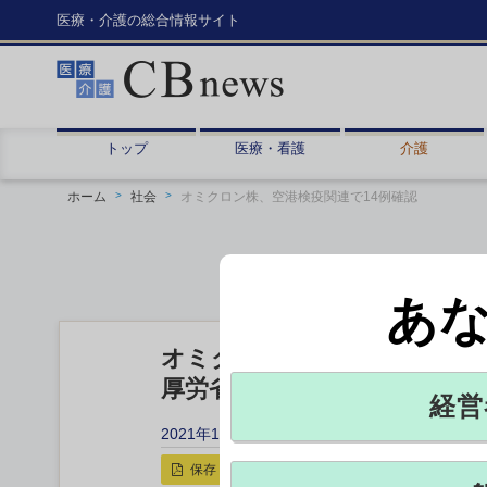
医療・介護の総合情報サイト
トップ
医療・看護
介護
ホーム
社会
オミクロン株、空港検疫関連で14例確認
あ
オミクロン株、空港検疫関連で
厚労省が発表、発熱・咳嗽・
経営
2021年12月20日 19:59
保存
印刷用