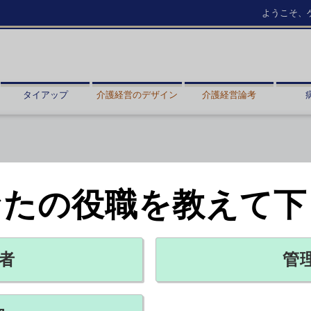
ようこそ、
タイアップ
介護経営のデザイン
介護経営論考
なたの役職を教えて下
14例確認
関節痛の症状も
者
管
X ポスト
リンクをコピー