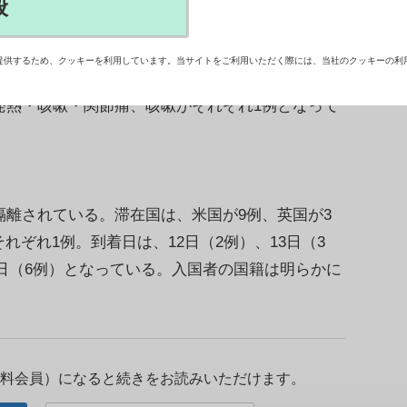
般
羽田、関西の3空港に到着した乗客で、検疫により
感染症の患者などの検体を国立感染症研究所でゲノ
提供するため、クッキーを利用しています。当サイトをご利用いただく際には、当社のクッキーの利
1.529系統の変異株）が14例確認されたと発表し
発熱・咳嗽・関節痛、咳嗽がそれぞれ1例となって
離されている。滞在国は、米国が9例、英国が3
ぞれ1例。到着日は、12日（2例）、13日（3
16日（6例）となっている。入国者の国籍は明らかに
料会員）になると続きをお読みいただけます。