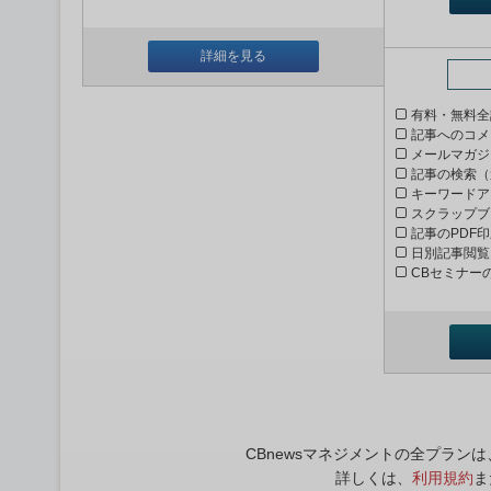
詳細を見る
有料・無料全
記事へのコメ
メールマガジ
記事の検索（
キーワードア
スクラップブ
記事のPDF
日別記事閲覧
CBセミナー
CBnewsマネジメントの全プラ
詳しくは、
利用規約
ま