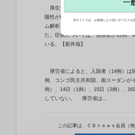
一
厚生労働省は20日、海外から成田、
陽性が確認された新型コロナウイルス
当サイトでは、お客様により良いサービスを
ム解析したところ、オミクロン株（B.1.
た。症状については、無症状が12例、
いる。【新井哉】
厚労省によると、入国者（14例）は隔
例、コンゴ民主共和国、南スーダンがそれ
例）、14日（1例）、15日（2例）、
していない。 厚労省は...
この記事は、ＣＢｎｅｗｓ会員（無