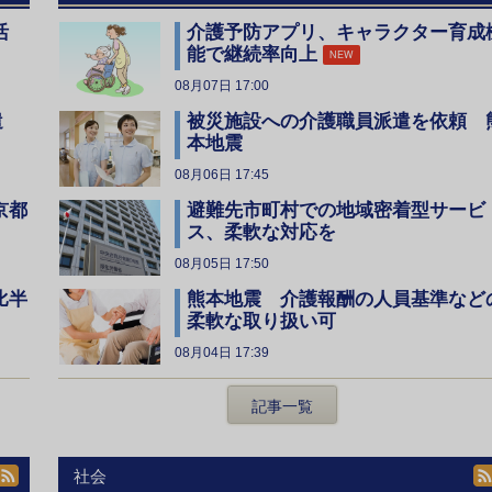
活
介護予防アプリ、キャラクター育成
能で継続率向上
NEW
08月07日 17:00
遣
被災施設への介護職員派遣を依頼 
本地震
08月06日 17:45
京都
避難先市町村での地域密着型サービ
ス、柔軟な対応を
08月05日 17:50
比半
熊本地震 介護報酬の人員基準など
柔軟な取り扱い可
08月04日 17:39
記事一覧
社会