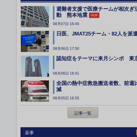
避難者支援で医療チームが相次ぎ
動 熊本地震
NEW
08月07日 16:40
日医、JMAT25チーム・82人を派
08月06日 17:50
認知症をテーマに来月シンポ 東
08月06日 16:41
全国の熱中症救急搬送者数、前週
減
08月05日 16:55
記事一覧
薬事