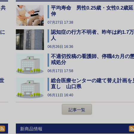
、共
平均寿命 男性0.25歳・女性0.2歳延
伸
07月27日 17:38
全に
認知症の行方不明者、昨年は約1.7万
人
06月26日 16:36
不適切投稿の看護師、停職4カ月の
戒処分
06月17日 17:58
総合医療センターの建て替え計画を
世
直し 山口県
06月11日 16:40
記事一覧
新商品情報