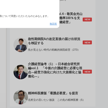
介護経営のデザインVol.4－敬英会光山
用について同意いただいたものとみなします。
誠理事長 「驚異の稼働率100％を支
NEW
える『顧客目線』の老健経営」
無回答
急性期病院Aの改定直後の届け出状況
NEW
を検証する
先が見えない時代の戦略的病院経営（273）
介護経営論考（1）－日本総合研究所
編vol.1 「今後の介護経営に必要な視
NEW
点―経営力強化に向けた大規模化と協
働化―」
精神科医療版「看護必要度」を提言
北村立の言いたい放談 この先の精神医療（5）